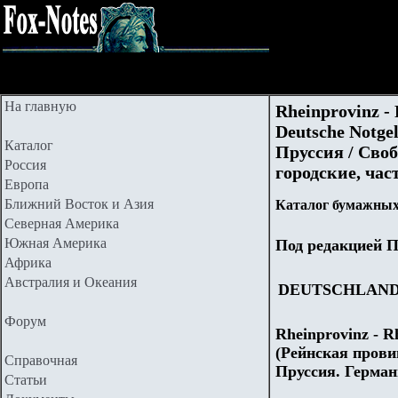
На главную
Rheinprovinz - 
Deutsche Notge
Каталог
Пруссия / Сво
Россия
городские, час
Европа
Ближний Восток и Азия
Каталог бумажных 
Северная Америка
Южная Америка
Под редакцией П
Африка
Австралия и Океания
DEUTSCHLAN
Форум
Rheinprovinz - R
(Рейнская прови
Справочная
Пруссия. Герман
Статьи