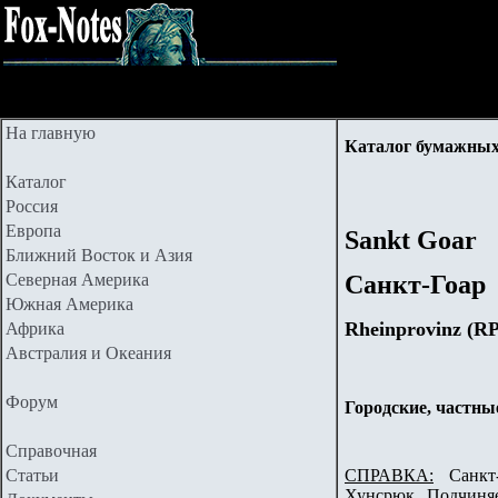
На главную
Каталог бумажных
Каталог
Россия
Европа
Sankt Goar
Ближний Восток и Азия
Северная Америка
Санкт-Гоар
Южная Америка
Rheinprovinz (RP
Африка
Австралия и Океания
Форум
Городские, частны
Справочная
Статьи
СПРАВКА:
Санкт-Г
Хунсрюк. Подчиняе