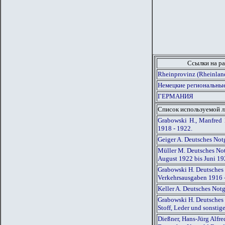
Ссылки на ра
Rheinprovinz (Rheinlan
Немецкие региональные
ГЕРМАНИЯ
Список используемой 
Grabowski H., Manfred 
1918 - 1922.
Geiger A. Deutsches Not
Müller M. Deutsches Not
August 1922 bis Juni 1
Grabowski H. Deutsches 
Verkehrsausgaben 1916 
Keller A. Deutsches Not
Grabowski H. Deutsches 
Stoff, Leder und sonsti
Dießner, Hans-Jürg Alfr