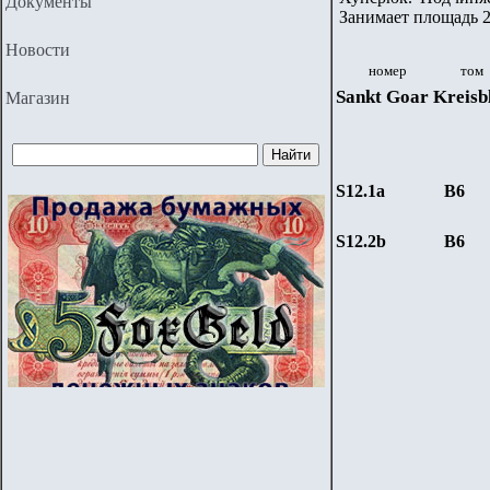
Документы
Занимает площадь 2
Новости
номер
том
Sankt Goar Kreisb
Магазин
S12.1a
B6
S12.2b
B6