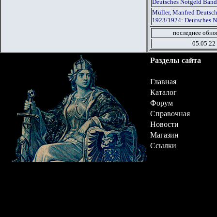
Deutsches Notgeld Band
Müller, Manfred Deutsch
1923/1924: Deutsches N
последнее обно
05.05.22
Разделы сайта
Главная
Каталог
Форум
Справочная
Новости
Магазин
Ссылки