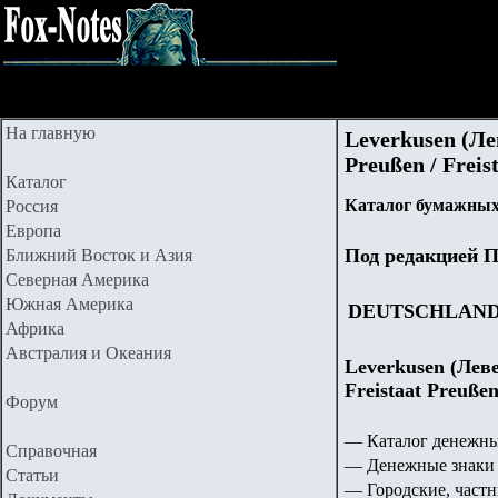
На главную
Leverkusen (Ле
Preußen / Freis
Каталог
Каталог бумажных
Россия
Европа
Под редакцией П
Ближний Восток и Азия
Северная Америка
Южная Америка
DEUTSCHLAN
Африка
Австралия и Океания
Leverkusen (Леве
Freistaat Preuße
Форум
— Каталог денежны
Справочная
— Денежные знаки 
Статьи
— Городские, частн