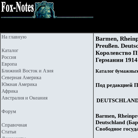
На главную
Barmen, Rheinpr
Preußen. Deuts
Каталог
Королевство П
Россия
Германии 1914 -
Европа
Ближний Восток и Азия
Каталог бумажных
Северная Америка
Южная Америка
Под редакцией П
Африка
Австралия и Океания
DEUTSCHLAN
Форум
Barmen, Rheinpro
Deutschland (Ба
Справочная
Свободное госуд
Статьи