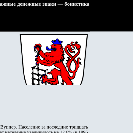
ажные денежные знаки — бонистика
 Вуппер. Население за последние тридцать
 лет население увеличилось на 12,6% (в 1895