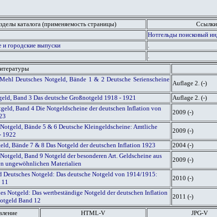
зделы каталога (применяемость страницы)
Ссылки
Нотгельды поисковый инд
 и городские выпуски
.
.
литературы
Mehl Deutsches Notgeld, Bände 1 & 2 Deutsche Serienscheine
Auflage 2. (-)
geld, Band 3 Das deutsche Großnotgeld 1918 - 1921
Auflage 2. (-)
geld, Band 4 Die Notgeldscheine der deutschen Inflation von
2009 (-)
923
Notgeld, Bände 5 & 6 Deutsche Kleingeldscheine: Amtliche
2009 (-)
- 1922
geld, Bände 7 & 8 Das Notgeld der deutschen Inflation 1923
2004 (-)
Notgeld, Band 9 Notgeld der besonderen Art. Geldscheine aus
2009 (-)
gen ungewöhnlichen Materialien
ed Deutsches Notgeld: Das deutsche Notgeld von 1914/1915:
2010 (-)
 11
es Notgeld: Das wertbeständige Notgeld der deutschen Inflation
2011 (-)
otgeld Band 12
вление
HTML
-V
JPG
-V