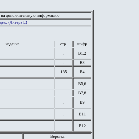
 на дополнительную информацию
екс (Литера Е)
издание
стр.
шифр
.
В1,2
.
В3
185
В4
.
В5,6
.
В7,8
.
В9
.
В11
.
В12
Верстка