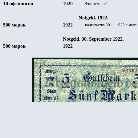
10 пфеннигов
1920
Фон зеленый
Notgeld. 1922.
5
00
марок
19
22
надпечатка 30.11.1922 с мале
Notgeld. 30. September 1922.
5
00
марок
19
22