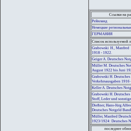
Ссылки на ра
Рейнланд
Немецкие региональные
ГЕРМАНИЯ
Список используемой 
Grabowski H., Manfred 
1918 - 1922.
Geiger A. Deutsches Not
Müller M. Deutsches Not
August 1922 bis Juni 1
Grabowski H. Deutsches 
Verkehrsausgaben 1916 
Keller A. Deutsches Not
Grabowski H. Deutsches 
Stoff, Leder und sonsti
Dießner, Hans-Jürg Alfr
Deutsches Notgeld Band
Müller, Manfred Deutsch
1923/1924: Deutsches N
последнее обно