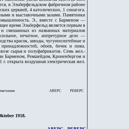
ается, в Эльберфельдском фабричном районе
ских церквей, 4 католических, 1 синагога.
ертными и выставочными залами. Памятники
ромышленность. Э., вместе с Барменом —
ящее время Эльберфельд является первым в
 и смешанных из названных материалов
сильное, печатное, аппретурное дело —
одства красок, заводы, чугуннолитейные и
принадлежностей, обоев, бочек и пива.
возе сырья и полуфабрикатов. Семь жел.-
ами Барменом, Ремшейдом, Кроненбергом и
 г. открыта воздушная электрическая жел.
имечания
АВЕРС
РЕВЕРС
Oktober 1918.
АВЕРС
РЕВЕРС