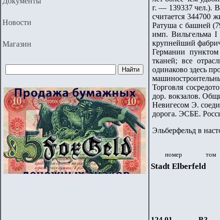
Документы
г. — 139337 чел.).
считается 344700 ж
Новости
Ратуша с башней (7
имп. Вильгельма I
крупнейший фабричн
Магазин
Германии пунктом
тканей; все отрас
одинаково здесь пр
машиностроительны
Торговля сосредот
дор. вокзалов. Об
Невигесом Э. соеди
дорога. ЭСБЕ. Росс
Эльберфельд в наст
номер
том
Stadt Elberfeld
124.01
B3