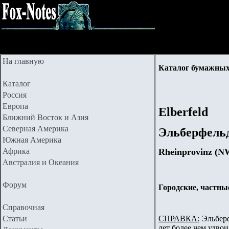
На главную
Каталог бумажных
Каталог
Россия
Европа
Elberfeld
Ближний Восток и Азия
Северная Америка
Эльберфель
Южная Америка
Rheinprovinz (N
Африка
Австралия и Океания
Форум
Городские, частны
Справочная
Статьи
СПРАВКА:
Эльберф
лет более чем удвои