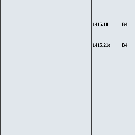
1415.18
B4
1415.21e
B
4