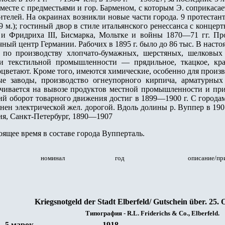
 Вместе с предместьями и гор. Барменом, с которым Э. соприкас
ителей. На окраинах возникли новые части города. 9 протестант
9 м.); гостиный двор в стиле итальянского ренессанса с конц
 и Фридриха III, Бисмарка, Мольтке и войны 1870—71 гг. П
ый центр Германии. Рабочих в 1895 г. было до 86 тыс. В насто
 по производству хлопчато-бумажных, шерстяных, шелковых
ли текстильной промышленности — прядильное, ткацкое, кра
оцветают. Кроме того, имеются химические, особенно для произв
е заводы, производство огнеупорного кирпича, арматурных 
очивается на вывозе продуктов местной промышленности и при
щий оборот товарного движения достиг в 1899—1900 г. С город
нен электрической жел. дорогой. Вдоль долины р. Вуппер в 1901
ия, Санкт-Петербург, 1890—1907
оящее время в составе города Вупперталь.
номинал
год
описание/пр
Kriegsnotgeld der Stadt Elberfeld/ Gutschein über. 25. 
Типография - R.L. Friderichs & Co., Elberfeld.
5 марок
1918