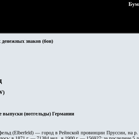
Бум
 денежных знаков (бон)
д
W)
е выпуски (нотгельды) Германии
ельд (Elberfeld) — город в Рейнской провинции Пруссии, на р.
лось: в 1871 г. — 71384 чел., в 1900 г. — 156927; за последние 5