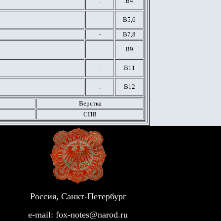
.
В4
-
В5,6
-
В7,8
.
В9
.
В11
.
В12
Верстка
СПВ
Россия, Санкт-Петербург
e-mail:
fox-notes@narod.ru