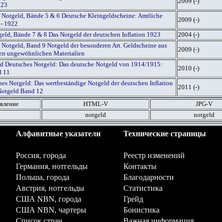
2009 (-)
923
 Notgeld, Bände 5 & 6 Deutsche Kleingeldscheine: Amtliche
2009 (-)
 - 1922
geld, Bände 7 & 8 Das Notgeld der deutschen Inflation 1923
2004 (-)
 Notgeld, Band 9 Notgeld der besonderen Art. Geldscheine aus
2009 (-)
igen ungewöhnlichen Materialien
red Deutsches Notgeld: Das deutsche Notgeld von 1914/1915:
2010 (-)
d 11
es Notgeld: Das wertbeständige Notgeld der deutschen Inflation
2011 (-)
Notgeld Band 12
вление
HTML
-V
JPG
-V
notgeld
notgeld
Алфавитные указатели
Технические страницы
Россия, города
Реестр изменений
Германия, нотгельды
Контакты
Польша, города
Благодарности
Австрия, нотгельды
Статистика
США NBN, города
Грейд
США NBN, чартеры
Бонистика
Список стран
Важная информация