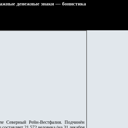
ажные денежные знаки — бонистика
мле Северный Рейн-Вестфалия. Подчинён
составляет 21 572 человека (на 31 декабря