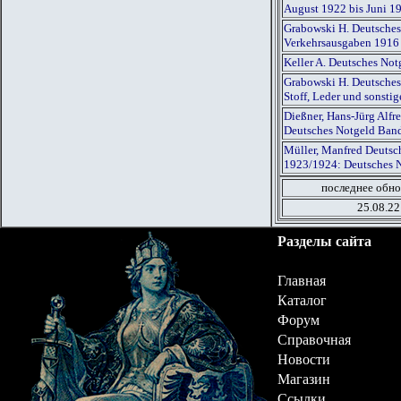
August 1922 bis Juni 1
Grabowski H. Deutsches
Verkehrsausgaben 1916
Keller A. Deutsches Not
Grabowski H. Deutsches
Stoff, Leder und sonst
Dießner, Hans-Jürg Alf
Deutsches Notgeld Ban
Müller, Manfred Deutsch
1923/1924: Deutsches 
последнее обно
25.08.22
Разделы сайта
Главная
Каталог
Форум
Справочная
Новости
Магазин
Ссылки