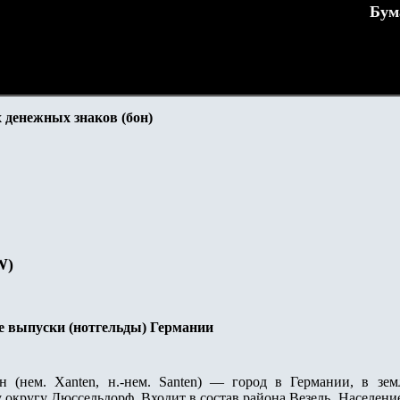
Бум
 денежных знаков (бон)
W)
е выпуски (нотгельды) Германии
 (нем. Xanten, н.-нем. Santen) — город в Германии, в зе
округу Дюссельдорф. Входит в состав района Везель. Население 