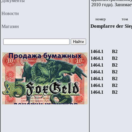
Документы
2010 года). Занимае
Новости
номер
том
Dompfarre
der Sie
Магазин
1464.1
B
2
1464.1
B
2
1464.1
B
2
1464.1
B
2
1464.1
B
2
1464.1
B
2
1464.1
B
2