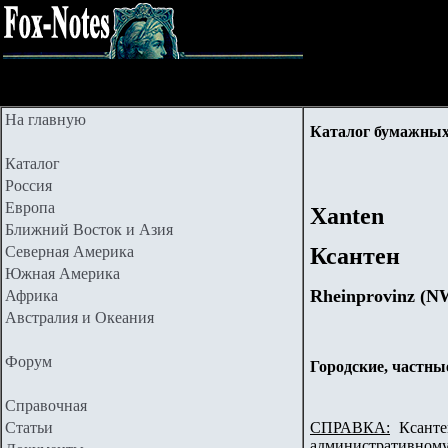
На главную
Каталог бумажных
Каталог
Россия
Европа
Xanten
Ближний Восток и Азия
Северная Америка
Ксантен
Южная Америка
Rheinprovinz (N
Африка
Австралия и Океания
Форум
Городские, частны
Справочная
Статьи
СПРАВКА:
Ксантен
административному 