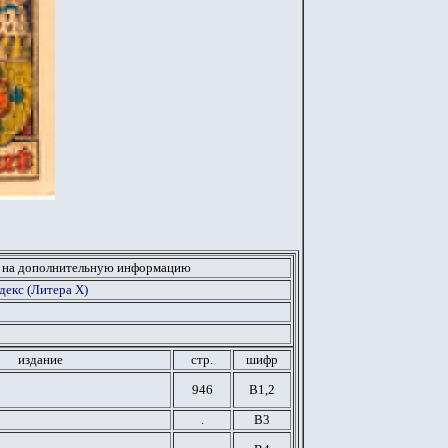
 на дополнительную информацию
декс (Литера Х)
издание
стр.
шифр
946
В1,2
.
В3