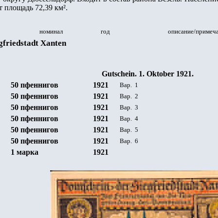
т площадь 72,39 км².
номинал
год
описание/примеч
gfriedstadt Xanten
Gutschein
.
1. Oktober 1921.
50
пфеннигов
19
21
Вар.
1
50
пфеннигов
19
21
Вар.
2
50
пфеннигов
19
21
Вар.
3
50
пфеннигов
19
21
Вар.
4
50
пфеннигов
19
21
Вар.
5
50
пфеннигов
19
21
Вар.
6
1 марка
19
21