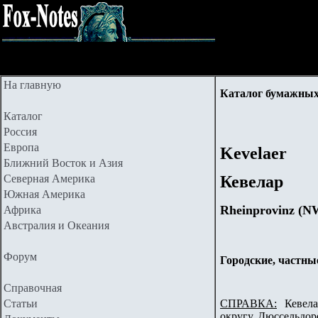
На главную
Каталог бумажных
Каталог
Россия
Европа
Kevelaer
Ближний Восток и Азия
Северная Америка
Кевелар
Южная Америка
Rheinprovinz (N
Африка
Австралия и Океания
Форум
Городские, частны
Справочная
Статьи
СПРАВКА:
Кевелар
округу Дюссельдорф