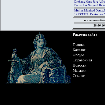
Dießner, Hans-Jürg Alf
Deutsches Notgeld Ban
Müller, Manfred Deutsch
1923/1924: Deutsches 
последнее обно
28.06.16
Разделы сайта
Главная
Каталог
Форум
Справочная
Новости
Магазин
Ссылки