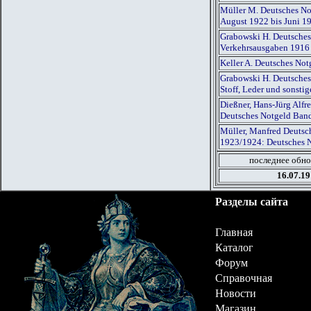
Müller M. Deutsches Not
August 1922 bis Juni 1
Grabowski H. Deutsches
Verkehrsausgaben 1916
Keller A. Deutsches Not
Grabowski H. Deutsches
Stoff, Leder und sonst
Dießner, Hans-Jürg Alf
Deutsches Notgeld Ban
Müller, Manfred Deutsch
1923/1924: Deutsches 
последнее обно
16.07.19
Разделы сайта
Главная
Каталог
Форум
Справочная
Новости
Магазин