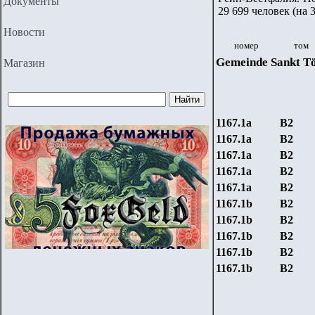
Документы
29 699 человек (на 
Новости
номер
том
Gemeinde Sankt Tö
Магазин
1167.1а
В2
1167.1а
В2
1167.1а
В2
1167.1а
В2
1167.1а
В2
1167.1
b
В2
1167.1
b
В2
1167.1
b
В2
1167.1
b
В2
1167.1
b
В2