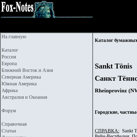
На главную
Каталог бумажных
Каталог
Россия
Европа
Sankt Tönis
Ближний Восток и Азия
Северная Америка
Санкт Тёни
Южная Америка
Rheinprovinz (N
Африка
Австралия и Океания
Форум
Городские, частны
Справочная
Статьи
СПРАВКА:
Sankt T
Рейн-Вестфалия. П