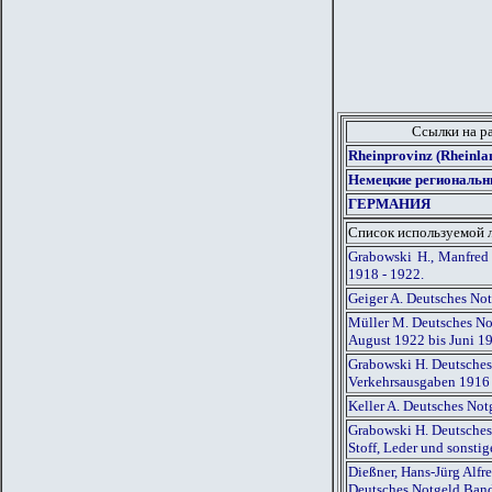
Ссылки на р
Rheinprovinz (Rheinl
Немецкие региональн
ГЕРМАНИЯ
Список используемой 
Grabowski H., Manfred
1918 - 1922.
Geiger A. Deutsches No
Müller M. Deutsches Not
August 1922 bis Juni 1
Grabowski H. Deutsches
Verkehrsausgaben 1916
Keller A. Deutsches Not
Grabowski H. Deutsches
Stoff, Leder und sonst
Dießner, Hans-Jürg Alf
Deutsches Notgeld Ban