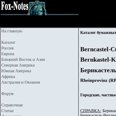
На главную
Каталог бумажных
Каталог
Россия
Berncastel-C
Европа
Bernkastel-K
Ближний Восток и Азия
Северная Америка
Бернкастель
Южная Америка
Африка
Rheinprovinz (RP
Австралия и Океания
Форум
Городские, частны
Справочная
Статьи
СПРАВКА:
Бернка
Бернкастель-Витлих