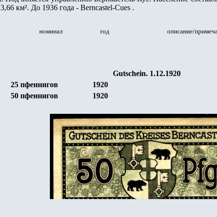
3,66 км².
До
1936
года -
Berncastel-Cue
s .
номинал
год
описание/примеч
Gutschein. 1.12.1920
25 пфеннигов
1920
50
пфеннигов
1920