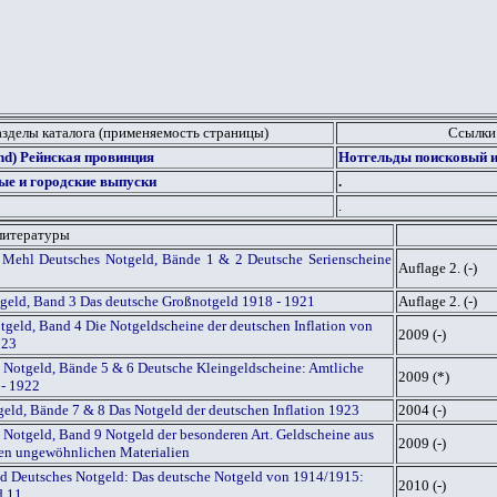
азделы каталога (применяемость страницы)
Ссылки
and) Рейнская провинция
Нотгельды поисковый и
ые и городские выпуски
.
.
литературы
 Mehl Deutsches Notgeld, Bände 1 & 2 Deutsche Serienscheine
Auflage 2. (-)
tgeld, Band 3 Das deutsche Großnotgeld 1918 - 1921
Auflage 2. (-)
geld, Band 4 Die Notgeldscheine der deutschen Inflation von
2009 (-)
923
 Notgeld, Bände 5 & 6 Deutsche Kleingeldscheine: Amtliche
2009 (*)
 - 1922
geld, Bände 7 & 8 Das Notgeld der deutschen Inflation 1923
2004 (-)
 Notgeld, Band 9 Notgeld der besonderen Art. Geldscheine aus
2009 (-)
igen ungewöhnlichen Materialien
red Deutsches Notgeld: Das deutsche Notgeld von 1914/1915:
2010 (-)
d 11