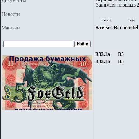
Документы
Занимает площадь 2
Новости
номер
том
Kreises Berncastel
Магазин
B33.1a
B5
B33.1b
B5