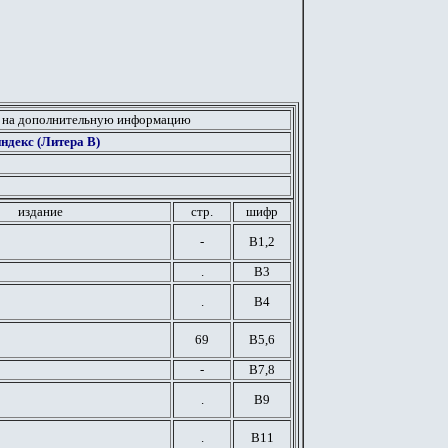
 на дополнительную информацию
ндекс (Литера В)
издание
стр.
шифр
-
В1,2
.
В3
.
В4
69
В5,6
-
В7,8
.
В9
.
В11