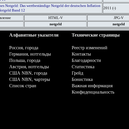
es Notgeld: Das wertbeständige Notgeld der deutschen Inflation
2011 (-)
Notgeld Band 12
вление
HTML
-V
JPG
-V
notgeld
notgeld
Алфавитные указатели
Технические страницы
Россия, города
Реестр изменений
Германия, нотгельды
Контакты
Польша, города
Благодарности
Австрия, нотгельды
Статистика
США NBN, города
Грейд
США NBN, чартеры
Бонистика
Список стран
Важная информация
Конфиденциальность