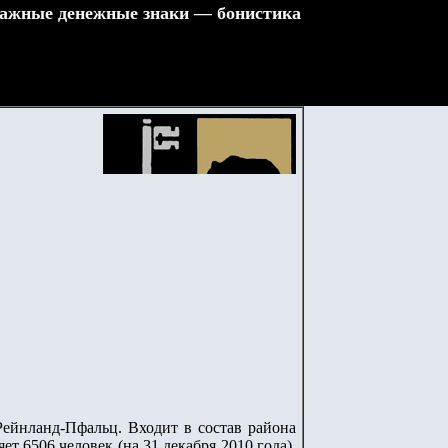
ажные денежные знаки — бонистика
 Рейнланд-Пфальц. Входит в состав района
т 6506 человек (на 31 декабря 2010 года).