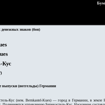
Бум
 денежных знаков (бон)
ues
ues
-Кус
)
е выпуски (нотгельды) Германии
стель-Кус (нем. Bernkastel-Kues) — город в Германии, в земле
. Подчиняется управлению Бернкастель-Кус. Население составляе