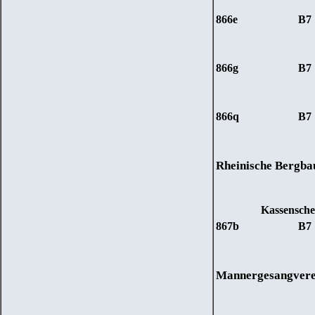
866e
B7
866
g
B7
866
q
B7
Rheinische Bergba
Kassensche
867b
B7
Mannergesangverei