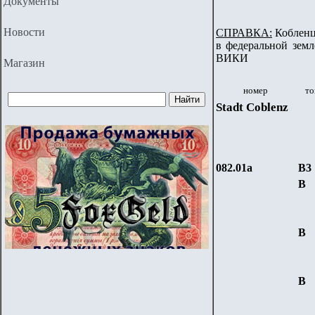
Документы
Новости
СПРАВКА:
Кобленц 
в федеральной земл
ВИКИ
Магазин
номер
то
Stadt Coblenz
082.01a
B3
B
B
B