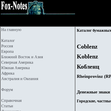
На главную
Каталог бумажных
Каталог
Coblenz
Россия
Европа
Koblenz
Ближний Восток и Азия
Северная Америка
Кобленц
Южная Америка
Африка
Rheinprovinz (RP
Австралия и Океания
Форум
Денежные знаки
Справочная
Городские, частные
Статьи