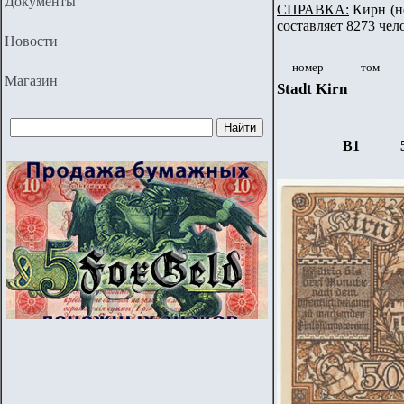
Документы
СПРАВКА:
Кирн (не
составляет 8273 чел
Новости
номер
том
Магазин
Stadt Kirn
В
1