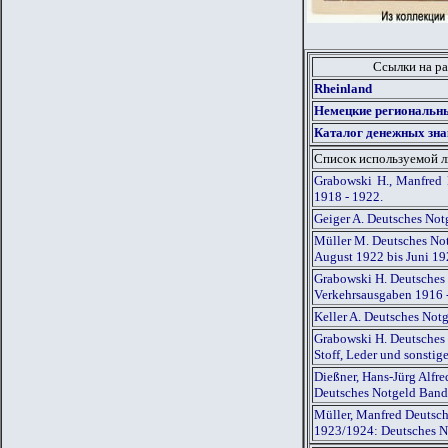
Ссылки на ра
Rheinland
Немецкие региональны
Каталог денежных зна
Список используемой 
Grabowski H., Manfred 
1918 - 1922.
Geiger A. Deutsches Not
Müller M. Deutsches Not
August 1922 bis Juni 1
Grabowski H. Deutsches 
Verkehrsausgaben 1916 
Keller A. Deutsches Not
Grabowski H. Deutsches 
Stoff, Leder und sonsti
Dießner, Hans-Jürg Alfr
Deutsches Notgeld Band
Müller, Manfred Deutsch
1923/1924: Deutsches N