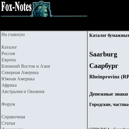
На главную
Каталог бумажных
Каталог
Saarburg
Россия
Европа
Саарбург
Ближний Восток и Азия
Северная Америка
Rheinprovinz (
R
Южная Америка
Африка
Австралия и Океания
Денежные знаки
Форум
Городские, частные
Справочная
Статьи