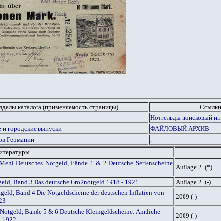
зделы каталога (применяемость страницы)
Ссылки
Нотгельды поисковый инд
 и городские выпуски
ФАЙЛОВЫЙ АРХИВ
ов Германии
.
литературы
Mehl Deutsches Notgeld, Bände 1 & 2 Deutsche Serienscheine
Auflage 2. (*)
geld, Band 3 Das deutsche Großnotgeld 1918 - 1921
Auflage 2. (-)
geld, Band 4 Die Notgeldscheine der deutschen Inflation von
2009 (-)
923
Notgeld, Bände 5 & 6 Deutsche Kleingeldscheine: Amtliche
2009 (-)
- 1922