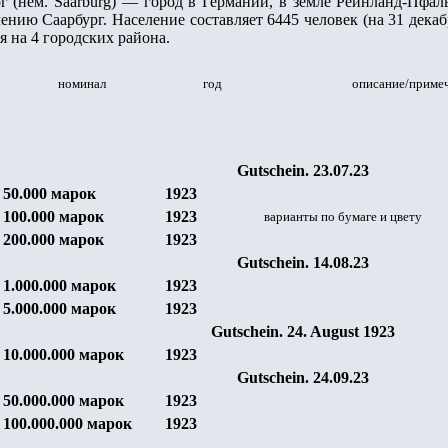
 (нем. Saarburg) — город в Германии, в земле Рейнланд-Пфаль
нию Саарбург. Население составляет 6445 человек (на 31 декабр
я на 4 городских района.
номинал
год
описание/приме
Gutschein.
23.07.
23
5
0.000 марок
1923
10
0.000 марок
1923
варианты по бумаге и цвету
20
0.000 марок
1923
Gutschein.
14.08.
23
1.00
0.000 марок
1923
5.00
0.000 марок
1923
Gutschein.
24. August 19
23
10.00
0.000 марок
1923
Gutschein.
24.09.
23
50.00
0.000 марок
1923
100.00
0.000 марок
1923