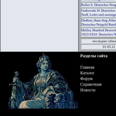
Keller A. Deutsches Not
Grabowski H. Deutsches 
Stoff, Leder und sonsti
Dießner, Hans-Jürg Alfr
Deutsches Notgeld Band
Müller, Manfred Deutsch
1923/1924: Deutsches N
последнее обно
01.05.22
Разделы сайта
Главная
Каталог
Форум
Справочная
Новости