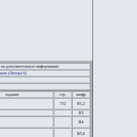
 на дополнительную информацию
екс (Литера S)
издание
стр.
шифр
752
В1,2
.
В3
.
В4
.
В5,6