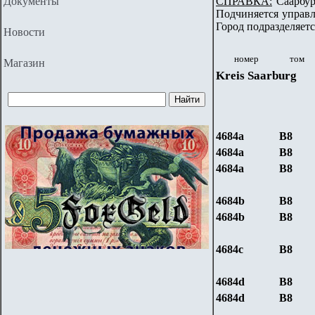
Документы
СПРАВКА:
Саарбург
Подчиняется управле
Город подразделяетс
Новости
номер
том
Магазин
Kreis
Saarburg
4684a
B8
4684a
B8
4684a
B8
4684
b
B8
4684
b
B8
4684
c
B8
4684
d
B8
4684
d
B8