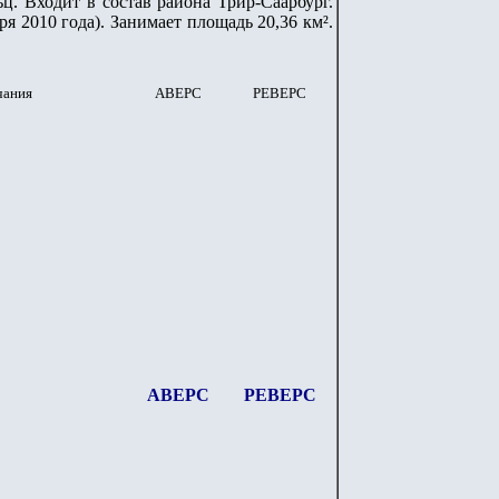
ц. Входит в состав района Трир-Саарбург.
я 2010 года). Занимает площадь 20,36 км².
чания
АВЕРС
РЕВЕРС
АВЕРС
РЕВЕРС