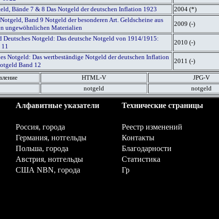
geld, Bände 7 & 8 Das Notgeld der deutschen Inflation 1923
2004 (*)
Notgeld, Band 9 Notgeld der besonderen Art. Geldscheine aus
2009 (-)
gen ungewöhnlichen Materialien
ed Deutsches Notgeld: Das deutsche Notgeld von 1914/1915:
2010 (-)
 11
es Notgeld: Das wertbeständige Notgeld der deutschen Inflation
2011 (-)
otgeld Band 12
вление
HTML
-V
JPG
-V
notgeld
notgeld
Алфавитные указатели
Технические страницы
Россия, города
Реестр изменений
Германия, нотгельды
Контакты
Польша, города
Благодарности
Австрия, нотгельды
Статистика
США NBN, города
Гр