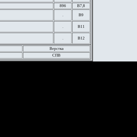
896
В7,8
.
В9
.
В11
.
В12
Верстка
СПВ