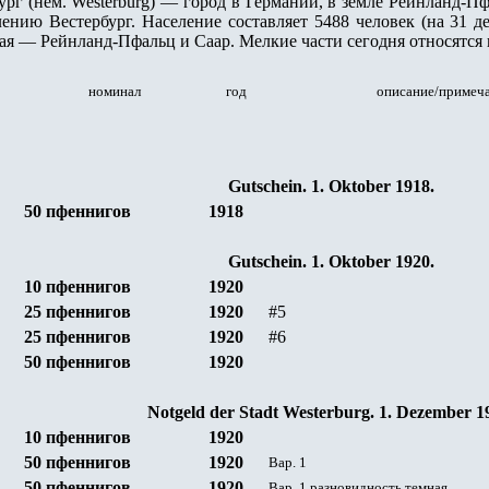
рг (нем. Westerburg) — город в Германии, в земле Рейнланд-Пф
ению Вестербург. Население составляет 5488 человек (на 31 де
ая — Рейнланд-Пфальц и Саар. Мелкие части сегодня относятся к
номинал
год
описание/примеч
Gutschein
. 1. Oktober 1918.
5
0
пфеннигов
1918
Gutschein
. 1. Oktober 1920.
10
пфеннигов
19
20
25
пфеннигов
19
20
#5
25
пфеннигов
19
20
#6
50
пфеннигов
19
20
Notgeld
der
Stadt Westerburg
. 1. Dezember 1
1
0
пфеннигов
19
20
5
0
пфеннигов
19
20
Вар. 1
5
0
пфеннигов
19
20
Вар. 1 разновидность темная