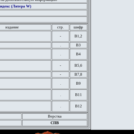
ндекс (Литера W)
издание
стр.
шифр
-
В1,2
.
В3
.
В4
-
В5,6
-
В7,8
.
В9
.
В11
.
В12
Верстка
СПВ