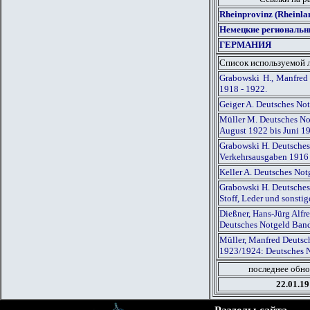
Rheinprovinz (Rheinl
Немецкие региональн
ГЕРМАНИЯ
Список используемой 
Grabowski H., Manfred
1918 - 1922.
Geiger A. Deutsches No
Müller M. Deutsches Not
August 1922 bis Juni 1
Grabowski H. Deutsches
Verkehrsausgaben 1916
Keller A. Deutsches Not
Grabowski H. Deutsches
Stoff, Leder und sonst
Dießner, Hans-Jürg Alf
Deutsches Notgeld Ban
Müller, Manfred Deutsch
1923/1924: Deutsches 
последнее обно
22.01.19