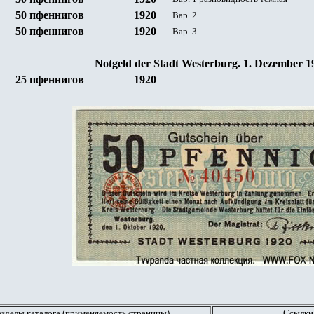
5
0
пфеннигов
19
20
Вар. 2
5
0
пфеннигов
19
20
Вар. 3
Notgeld
der
Stadt Westerburg
. 1. Dezember 1
25 пфеннигов
19
20
азделы каталога (применяемость страницы)
Ссылки