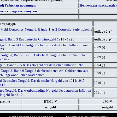
and) Рейнская провинция
Нотгельды поисковый и
ые и городские выпуски
.
.
литературы
 Mehl Deutsches Notgeld, Bände 1 & 2 Deutsche Serienscheine
Auflage 2. (-)
tgeld, Band 3 Das deutsche Großnotgeld 1918 - 1921
Auflage 2. (-)
geld, Band 4 Die Notgeldscheine der deutschen Inflation von
2009 (-)
923
 Notgeld, Bände 5 & 6 Deutsche Kleingeldscheine: Amtliche
2009 (-)
 - 1922
geld, Bände 7 & 8 Das Notgeld der deutschen Inflation 1923
2004 (-)
 Notgeld, Band 9 Notgeld der besonderen Art. Geldscheine aus
2009 (-)
igen ungewöhnlichen Materialien
red Deutsches Notgeld: Das deutsche Notgeld von 1914/1915:
2010 (-)
d 11
es Notgeld: Das wertbeständige Notgeld der deutschen Inflation
2011 (-)
Notgeld Band 12
вление
HTML
-V
JPG
-V
notgeld
notgeld