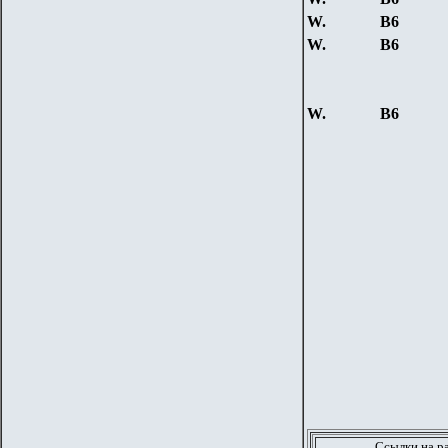
W.
B6
W.
B6
W.
B6
Ссылки на р