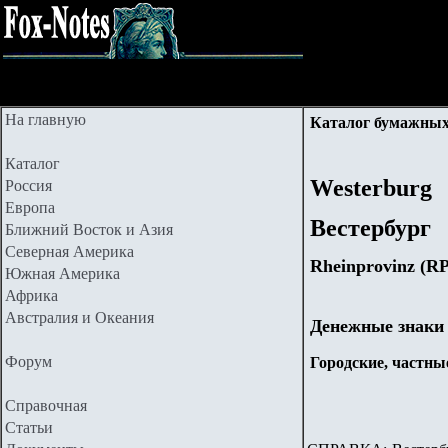
На главную
Каталог бумажных
Каталог
Westerburg
Россия
Европа
Вестербург
Ближний Восток и Азия
Северная Америка
Rheinprovinz (
R
Южная Америка
Африка
Австралия и Океания
Денежные знаки
Форум
Городские, частные
Справочная
Статьи