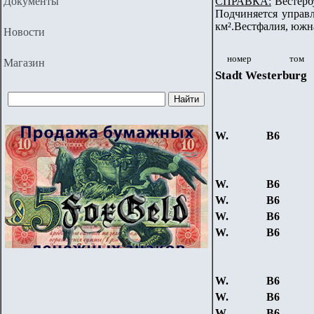
Документы
СПРАВКА:
Вестербу
Подчиняется управл
км².Вестфалия, южн
Новости
номер
том
Магазин
Stadt Westerburg
W.
B6
W.
B6
W.
B6
W.
B6
W.
B6
W.
B6
W.
B6
W.
B6