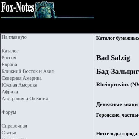
На главную
Каталог бумажных
Каталог
Bad Salzig
Россия
Европа
Бад-Зальциг
Ближний Восток и Азия
Северная Америка
Rheinprovinz (N
Южная Америка
Африка
Австралия и Океания
Денежные знаки
Форум
Городские, частные
Справочная
Статьи
Нотгельды города B