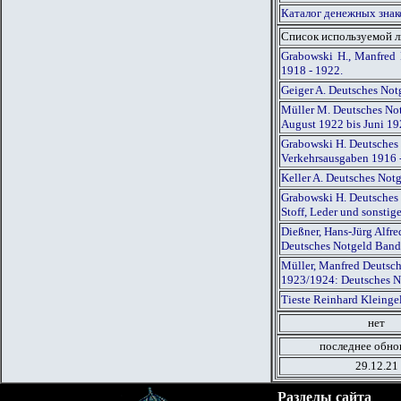
Каталог денежных знак
Список используемой 
Grabowski H., Manfred 
1918 - 1922.
Geiger A. Deutsches Not
Müller M. Deutsches Not
August 1922 bis Juni 1
Grabowski H. Deutsches 
Verkehrsausgaben 1916 
Keller A. Deutsches Not
Grabowski H. Deutsches 
Stoff, Leder und sonsti
Dießner, Hans-Jürg Alfr
Deutsches Notgeld Band
Müller, Manfred Deutsch
1923/1924: Deutsches N
Tieste Reinhard Kleinge
нет
последнее обно
29.12.21
Разделы сайта