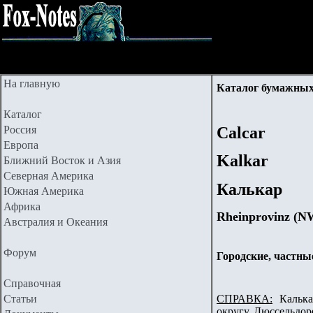
На главную
Каталог бумажных
Каталог
Россия
Calcar
Европа
Kalkar
Ближний Восток и Азия
Северная Америка
Калькар
Южная Америка
Африка
Rheinprovinz (N
Австралия и Океания
Форум
Городские, частны
Справочная
Статьи
СПРАВКА:
Калькар
округу Дюссельдорф