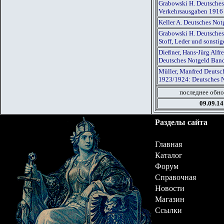
Grabowski H. Deutsches
Verkehrsausgaben 1916
Keller A. Deutsches Not
Grabowski H. Deutsches
Stoff, Leder und sonst
Dießner, Hans-Jürg Alf
Deutsches Notgeld Ban
Müller, Manfred Deutsch
1923/1924: Deutsches 
последнее обно
09.09.14
Разделы сайта
Главная
Каталог
Форум
Справочная
Новости
Магазин
Ссылки