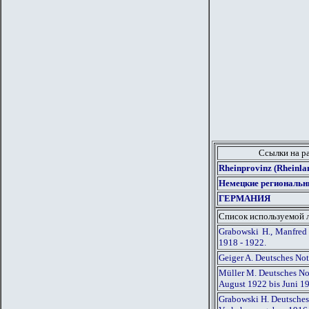
Ссылки на р
Rheinprovinz (Rheinl
Немецкие региональн
ГЕРМАНИЯ
Список используемой 
Grabowski H., Manfred
1918 - 1922.
Geiger A. Deutsches No
Müller M. Deutsches Not
August 1922 bis Juni 1
Grabowski H. Deutsches