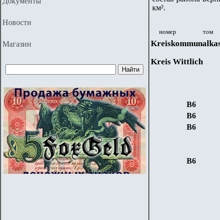
Документы
км².
Новости
номер
том
Kreiskommunalka
Магазин
Kreis Wittlich
B6
B6
B6
B6