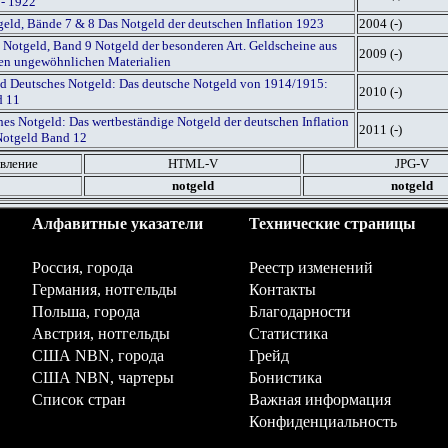
 - 1922
geld, Bände 7 & 8 Das Notgeld der deutschen Inflation 1923
2004 (-)
 Notgeld, Band 9 Notgeld der besonderen Art. Geldscheine aus
2009 (-)
igen ungewöhnlichen Materialien
red Deutsches Notgeld: Das deutsche Notgeld von 1914/1915:
2010 (-)
d 11
es Notgeld: Das wertbeständige Notgeld der deutschen Inflation
2011 (-)
Notgeld Band 12
вление
HTML
-V
JPG
-V
notgeld
notgeld
Алфавитные указатели
Технические страницы
Россия, города
Реестр изменений
Германия, нотгельды
Контакты
Польша, города
Благодарности
Австрия, нотгельды
Статистика
США NBN, города
Грейд
США NBN, чартеры
Бонистика
Список стран
Важная информация
Конфиденциальность