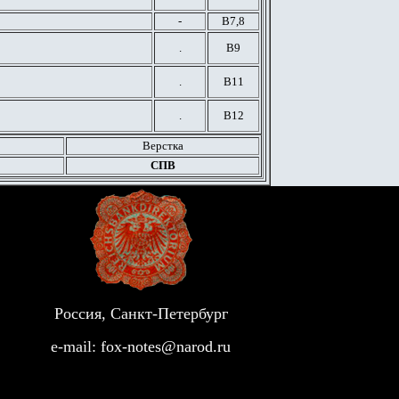
-
В7,8
.
В9
.
В11
.
В12
Верстка
СПВ
Россия, Санкт-Петербург
e-mail:
fox-notes@narod.ru