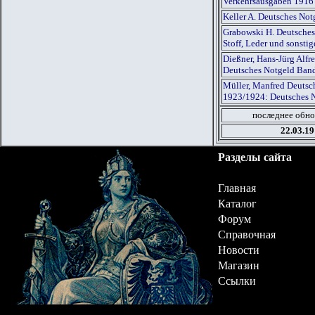
Verkehrsausgaben 1916
Keller A. Deutsches Not
Grabowski H. Deutsches
Stoff, Leder und sonst
Dießner, Hans-Jürg Alf
Deutsches Notgeld Ban
Müller, Manfred Deutsch
1923/1924: Deutsches 
последнее обно
22.03.19
Разделы сайта
Главная
Каталог
Форум
Справочная
Новости
Магазин
Ссылки