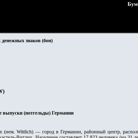
Бум
 денежных знаков (бон)
W)
е выпуски (нотгельды) Германии
 (нем. Wittlich) — город в Германии, районный центр, распо
кастель-Витлих. Население составляет 17 823 человека (на 31 д