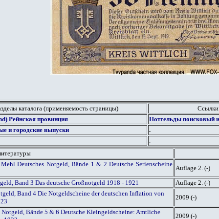
азделы каталога (применяемость страницы)
Ссылки
and) Рейнская провинция
Нотгельды поисковый и
ые и городские выпуски
.
.
литературы
 Mehl Deutsches Notgeld, Bände 1 & 2 Deutsche Serienscheine
Auflage 2. (-)
tgeld, Band 3 Das deutsche Großnotgeld 1918 - 1921
Auflage 2. (-)
geld, Band 4 Die Notgeldscheine der deutschen Inflation von
2009 (-)
923
 Notgeld, Bände 5 & 6 Deutsche Kleingeldscheine: Amtliche
2009 (-)