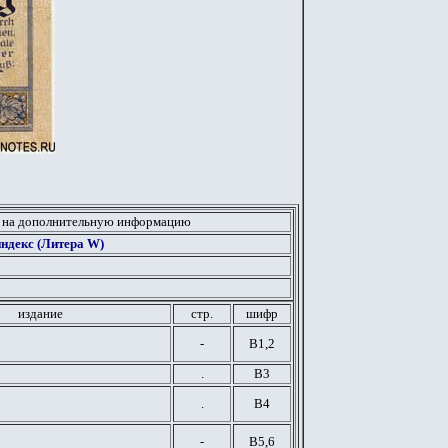
 на дополнительную информацию
ндекс (Литера W)
издание
стр.
шифр
-
В1,2
.
В3
.
В4
-
В5,6