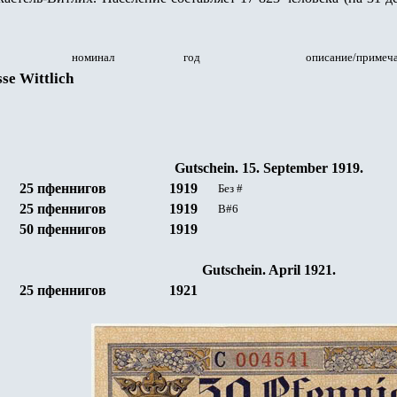
номинал
год
описание/примеч
sse
Wittlich
Gutschein
. 15. September 1919.
25 пфеннигов
19
19
Без
#
25 пфеннигов
19
19
B#6
50 пфеннигов
19
19
Gutschein
. April 1921.
25 пфеннигов
19
21