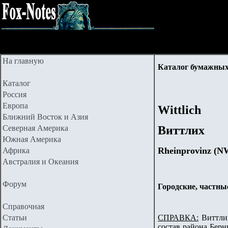
На главную
Каталог бумажных
Каталог
Россия
Европа
Wittlich
Ближний Восток и Азия
Северная Америка
Виттлих
Южная Америка
Rheinprovinz (N
Африка
Австралия и Океания
Форум
Городские, частны
Справочная
Статьи
СПРАВКА:
Виттлих
состав района Берн