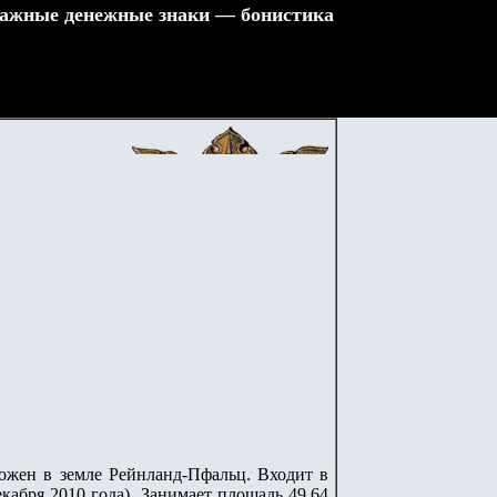
ажные денежные знаки — бонистика
ложен в земле Рейнланд-Пфальц. Входит в
екабря 2010 года). Занимает площадь 49,64