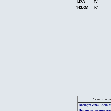
142.3
B
1
142.3
М
B
1
Ссылки на р
Rheinprovinz (Rheinl
Немецкие региональн