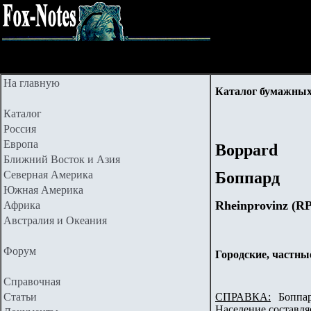
На главную
Каталог бумажных
Каталог
Россия
Европа
Boppard
Ближний Восток и Азия
Северная Америка
Боппард
Южная Америка
Rheinprovinz (
R
Африка
Австралия и Океания
Форум
Городские, частны
Справочная
Статьи
СПРАВКА:
Боппард
Население составляе