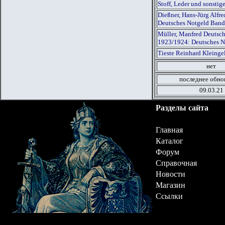
Stoff, Leder und sonsti
Dießner, Hans-Jürg Alfr
Deutsches Notgeld Band
Müller, Manfred Deutsch
1923/1924: Deutsches N
Tieste Reinhard Kleinge
нет
последнее обно
09.03.21
Разделы сайта
Главная
Каталог
Форум
Справочная
Новости
Магазин
Ссылки