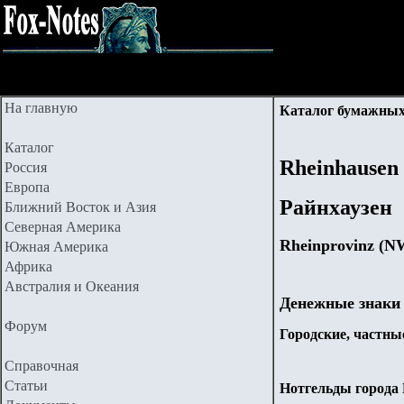
На главную
Каталог бумажных
Каталог
Rheinhausen
Россия
Европа
Райнхаузен
Ближний Восток и Азия
Северная Америка
Rheinprovinz (N
Южная Америка
Африка
Австралия и Океания
Денежные знаки
Форум
Городские, частные
Справочная
Статьи
Нотгельды города R