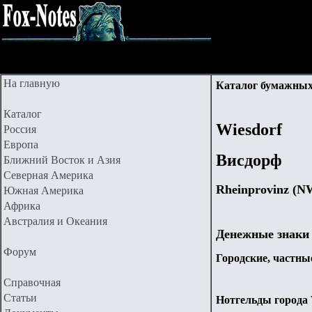
На главную
Каталог бумажных
Каталог
Wiesdorf
Россия
Европа
Висдорф
Ближний Восток и Азия
Северная Америка
Rheinprovinz (N
Южная Америка
Африка
Австралия и Океания
Денежные знаки
Форум
Городские, частные
Справочная
Статьи
Нотгельды города W