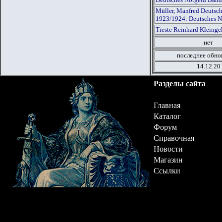
Müller, Manfred Deutsch
1923/1924: Deutsches N
Tieste Reinhard Kleinge
нет
последнее обно
14.12.20
Разделы сайта
Главная
Каталог
Форум
Справочная
Новости
Магазин
Ссылки