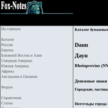
На главную
Каталог бумажных
Каталог
Daun
Россия
Европа
Даун
Ближний Восток и Азия
Северная Америка
Rheinprovinz (N
Южная Америка
Африка
Австралия и Океания
Денежные знаки
Форум
Городские, частные
Справочная
Статьи
Нотгельды города D