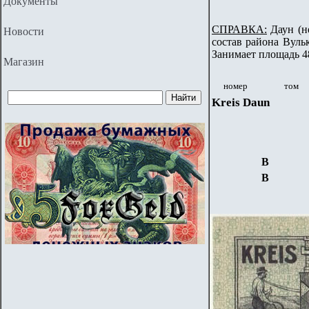
Документы
СПРАВКА:
Даун (н
Новости
состав района Вуль
Занимает площадь 4
Магазин
номер
том
Kreis
Daun
B
B