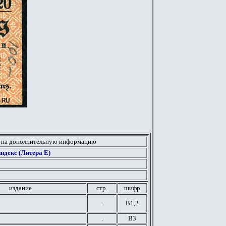
 на дополнительную информацию
ндекс (Литера Е)
издание
стр.
шифр
.
В1,2
.
В3