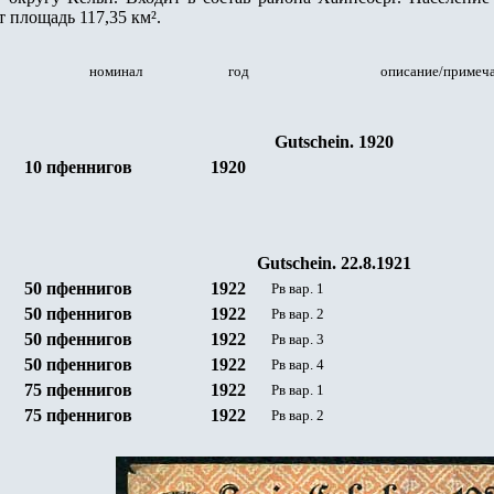
т площадь 117,35 км².
номинал
год
описание/примеч
Gutschein.
1920
10 пфеннигов
1920
Gutschein. 22.8.1921
50 пфеннигов
1922
Рв вар. 1
50 пфеннигов
1922
Рв вар. 2
50 пфеннигов
1922
Рв вар. 3
50 пфеннигов
1922
Рв вар. 4
75 пфеннигов
1922
Рв вар. 1
75 пфеннигов
1922
Рв вар. 2