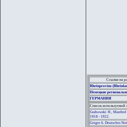
Ссылки на р
Rheinprovinz (Rheinl
Немецкие региональн
ГЕРМАНИЯ
Список используемой 
Grabowski H., Manfred
1918 - 1922.
Geiger A. Deutsches No