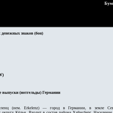
Бум
 денежных знаков (бон)
W
)
е выпуски (нотгельды) Германии
нц (нем. Erkelenz) — город в Германии, в земле Се
округу Кёльн. Входит в состав района Хайнсберг. Население с