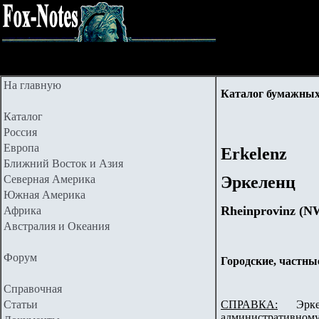
На главную
Каталог бумажных
Каталог
Россия
Европа
Erkelenz
Ближний Восток и Азия
Северная Америка
Эркеленц
Южная Америка
Rheinprovinz (
N
Африка
Австралия и Океания
Форум
Городские, частны
Справочная
Статьи
СПРАВКА:
Эркеле
административному 