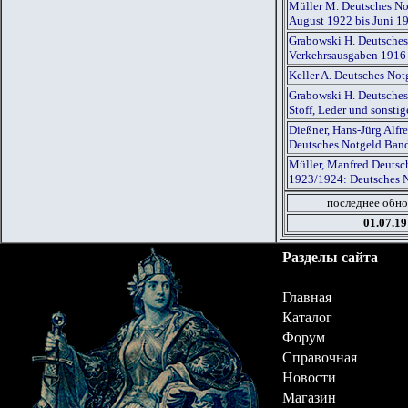
Müller M. Deutsches Not
August 1922 bis Juni 1
Grabowski H. Deutsches
Verkehrsausgaben 1916
Keller A. Deutsches Not
Grabowski H. Deutsches
Stoff, Leder und sonst
Dießner, Hans-Jürg Alf
Deutsches Notgeld Ban
Müller, Manfred Deutsch
1923/1924: Deutsches 
последнее обно
01.07.19
Разделы сайта
Главная
Каталог
Форум
Справочная
Новости
Магазин