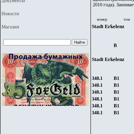
Документы
2010 года). Занимае
Новости
номер
том
Stadt
Erkelenz
Магазин
B
Stadt
Erkelenz
348.
1
B
1
348.
1
B
1
348.
1
B
1
348.
1
B
1
348.
1
B
1
348.
1
B
1