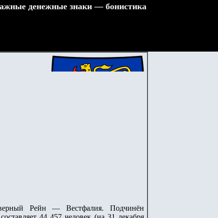
ажные денежные знаки — бонистика
верный Рейн — Вестфалия.
Подчинён
оставляет 44 457 человек (на 31 декабря