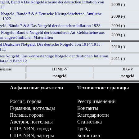
geld, Band 4 Die Notgeldscheine der deutschen Inflation von
2009 (-)
923
 Notgeld, Bände 5 & 6 Deutsche Kleingeldscheine: Amtliche
2009 (-)
 - 1922
geld, Bände 7 & 8 Das Notgeld der deutschen Inflation 1923
2004 (-)
 Notgeld, Band 9 Notgeld der besonderen Art. Geldscheine aus
2009 (-)
igen ungewöhnlichen Materialien
red Deutsches Notgeld: Das deutsche Notgeld von 1914/1915:
2010 (-)
d 11
es Notgeld: Das wertbeständige Notgeld der deutschen Inflation
2011 (-)
Notgeld Band 12
вление
HTML
-V
JPG
-V
notgeld
notgeld
Алфавитные указатели
Технические страницы
Россия, города
Реестр изменений
Германия, нотгельды
Контакты
Польша, города
Благодарности
Австрия, нотгельды
Статистика
США NBN, города
Грейд
США NBN, чартеры
Бонистика