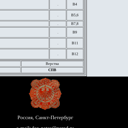
.
В4
.
В5,6
.
В7,8
.
В9
.
В11
.
В12
Верстка
СПВ
Россия, Санкт-Петербург