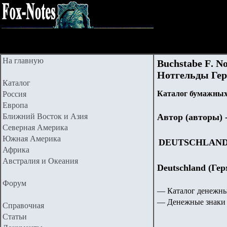
На главную
Buchstabe
F
. N
Нотгельды Гер
Каталог
Каталог бумажных 
Россия
Европа
Ближний Восток и Азия
Автор (авторы)
Северная Америка
Южная Америка
DEUTSCHLAN
Африка
Австралия и Океания
Deutschland (Ге
Форум
— Каталог денежны
— Денежные знаки 
Справочная
Статьи