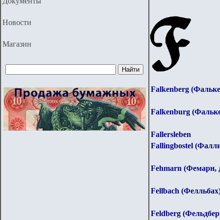
Документы
Новости
Магазин
Falkenberg (Фалькен
Falkenburg (Фальк
Fallersleben
Fallingbostel (Фалл
Fehmarn (Фемарн, д
Fellbach (Фелльбах
Feldberg (Фельдбер