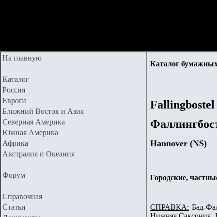
На главную
Каталог бумажных
Каталог
Россия
Европа
Fallingbostel
Ближний Восток и Азия
Северная Америка
Фаллингбос
Южная Америка
Hannover (NS)
Африка
Австралия и Океания
Форум
Городские, частны
Справочная
Статьи
СПРАВКА:
Бад-Фал
Нижняя Саксония. В