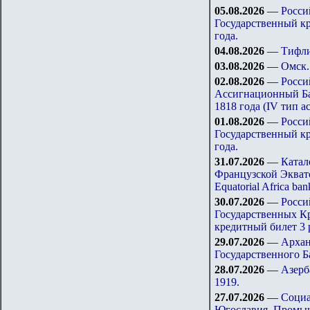
05.08.202
6
—
Росси
Государственный кр
года.
04.08.202
6
—
Тифли
03.08.202
6
—
Омск.
02.08.202
6
—
Росси
Ассигнационный Ба
1818 года (IV тип а
0
1
.08.202
6
—
Росси
Государственный кр
года.
3
1
.07.202
6
—
Катал
Французской Эквато
Equatorial Africa ban
30.07.202
6
—
Росси
Государственных К
кредитный билет 3 
29.07.202
6
—
Архан
Государственного Б
28.07.202
6
—
Азерб
1919.
27.07.202
6
—
Социа
Югославия. Промы