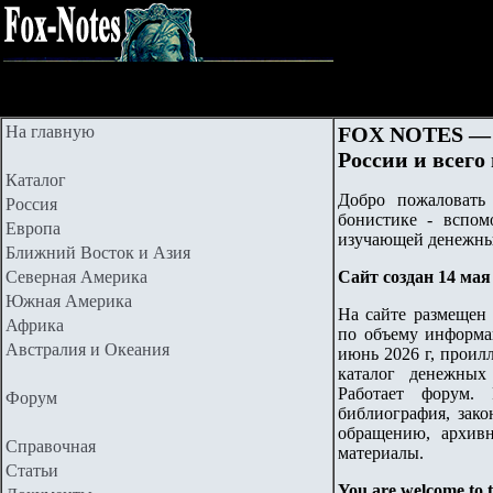
На главную
FOX NOTES — 
России и всего
Каталог
Добро пожаловат
Россия
бонистике - вспом
Европа
изучающей денежны
Ближний Восток и Азия
Северная Америка
Сайт создан 14 мая 
Южная Америка
На сайте размещен
Африка
по объему информа
Австралия и Океания
июнь 2026 г, проил
каталог денежных
Работает форум. 
Форум
библиография, зак
обращению, архив
Справочная
материалы.
Статьи
You are welcome to t