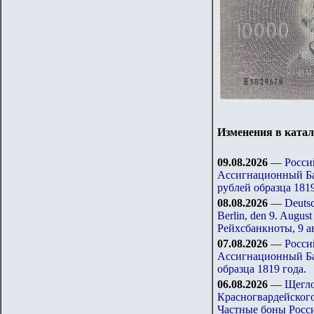
Изменения в катал
09.08.202
6
—
Росси
Ассигнационный Бан
рублей образца 1819
08.08.202
6
—
Deutsc
Berlin, den 9. Augus
Рейхсбанкноты, 9 ав
07.08.202
6
—
Росси
Ассигнационный Бан
образца 1819 года.
0
6
.08.202
6
—
Щегло
Красногвардейского
Частные боны Росс