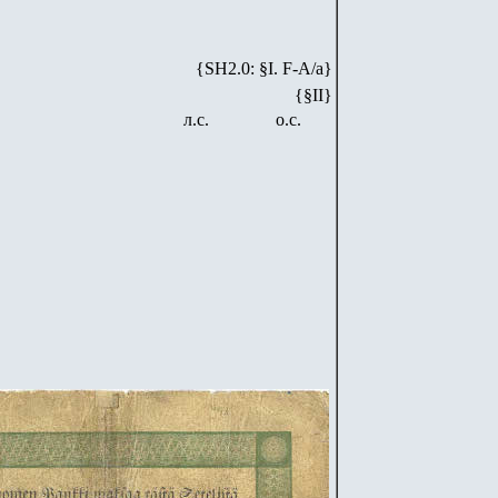
{SH2.0: §I. F-А/а}
{§II}
л.с.
о.с.