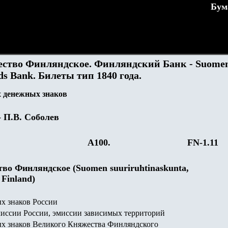
Бум
ство Финляндское. Финляндский Банк - Suome
nds Bank. Билеты тип 1840 года.
 денежных знаков
- П.В. Соболев
А100.
FN-1.11
во Финляндское (Suomen suuriruhtinaskunta,
 Finland)
х знаков России
иссии России, эмиссии зависимых территорий
х знаков Великого Княжества Финляндского