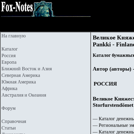
На главную
Великое Княже
Pankki - Finla
Каталог
Каталог бумажных
Россия
Европа
Автор (авторы) 
Ближний Восток и Азия
Северная Америка
Южная Америка
РОССИЯ
Африка
Австралия и Океания
Великое Княжест
Storfurstendömet
Форум
— Каталог денежны
Справочная
— Региональные эм
Статьи
— Каталог денежны