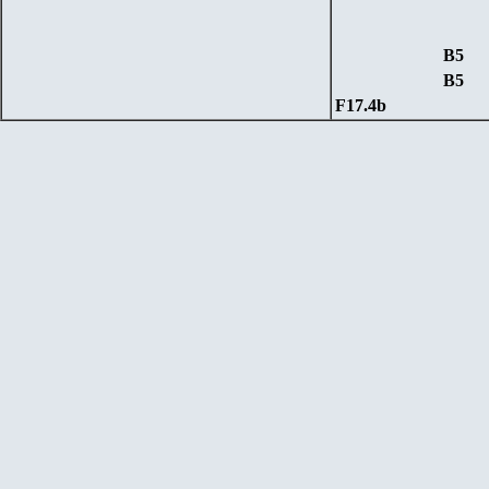
В
5
В
5
F17.4b