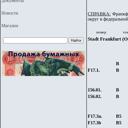
Документы
Новости
СПРАВКА:
Франкфур
округ в федеральной
Магазин
номер
то
Stadt Frankfurt (O
В
F17.1.
В
156.01.
В
156.02.
В
F17.3a.
В5
F17.3b
В
5