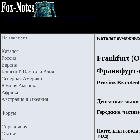
На главную
Каталог бумажных
Каталог
Frankfurt (O
Россия
Европа
Франкфурт-
Ближний Восток и Азия
Северная Америка
Provinz Branden
Южная Америка
Африка
Австралия и Океания
Денежные знаки
Городские, частные
Форум
Справочная
Нотгельды города 
Статьи
1924)