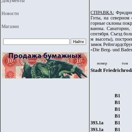
Документы
СПРАВКА:
Фридрихр
Новости
Готы, на северном
горные склоны покр
Магазин
ванны. Санатории, 
сентября. Съезд бол
м высоты), постро
замок Рейнгардсбру
«Die Berg- und Bade
номер
том
Stadt Friedrichrod
B1
B1
B1
B1
393.1a
B1
393.1a
B1