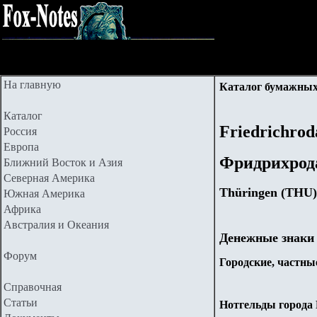
На главную
Каталог бумажных
Каталог
Friedrichrod
Россия
Европа
Фридрихрод
Ближний Восток и Азия
Северная Америка
Thüringen (THU)
Южная Америка
Африка
Австралия и Океания
Денежные знаки
Форум
Городские, частные
Справочная
Статьи
Нотгельды города F