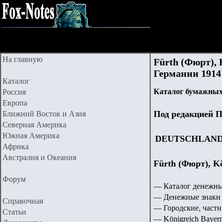
На главную
Fürth (Фюрт), 
Германии 1914 -
Каталог
Каталог бумажных
Россия
Европа
Под редакцией П
Ближний Восток и Азия
Северная Америка
Южная Америка
DEUTSCHLAN
Африка
Австралия и Океания
Fürth (Фюрт), Kö
Форум
— Каталог денежны
— Денежные знаки 
Справочная
— Городские, частн
Статьи
—
Königreich Bayer