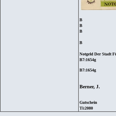
В
В
В
В
Notgeld
Der Stadt Fü
В7
:
1654g
В7
:
1654g
Berner, J.
Gutschein
Ti
:
2080