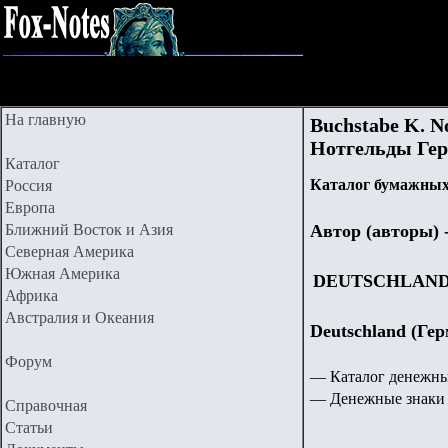
На главную
Buchstabe
K
. N
Нотгельды Гер
Каталог
Каталог бумажных 
Россия
Европа
Ближний Восток и Азия
Автор (авторы)
Северная Америка
Южная Америка
DEUTSCHLAN
Африка
Австралия и Океания
Deutschland (Ге
Форум
— Каталог денежны
— Денежные знаки 
Справочная
Статьи