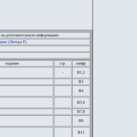
 на дополнительную информацию
екс (Литера F)
издание
стр.
шифр
-
В1,2
.
В3
.
В4
.
В5,6
.
В7,8
.
В9
.
В11