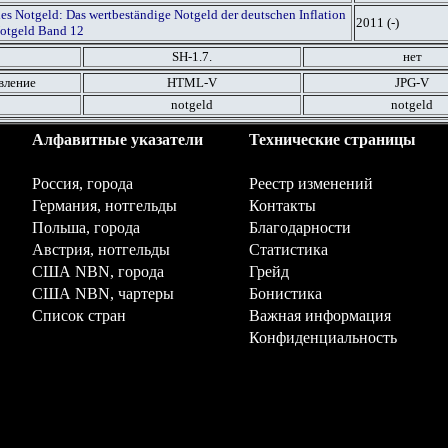
es Notgeld: Das wertbeständige Notgeld der deutschen Inflation
2011 (-)
otgeld Band 12
SH-1.7.
нет
вление
HTML
-V
JPG
-V
notgeld
notgeld
Алфавитные указатели
Технические страницы
Россия, города
Реестр изменений
Германия, нотгельды
Контакты
Польша, города
Благодарности
Австрия, нотгельды
Статистика
США NBN, города
Грейд
США NBN, чартеры
Бонистика
Список стран
Важная информация
Конфиденциальность