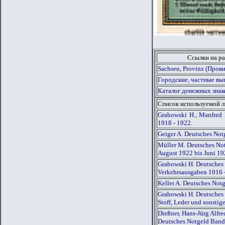
Ссылки на ра
Sachsen, Provinz (Пров
Городские, частные вы
Каталог денежных знак
Список используемой 
Grabowski H., Manfred 
1918 - 1922.
Geiger A. Deutsches Not
Müller M. Deutsches Not
August 1922 bis Juni 1
Grabowski H. Deutsches 
Verkehrsausgaben 1916 
Keller A. Deutsches Not
Grabowski H. Deutsches 
Stoff, Leder und sonsti
Dießner, Hans-Jürg Alfr
Deutsches Notgeld Band