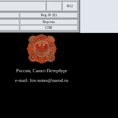
.
В12
Reg.-B. (
E
)
Верстка
СПВ
Россия, Санкт-Петербург
e-mail:
fox-notes@narod.ru