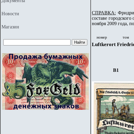
Документы
СПРАВКА:
Фридрих
Новости
составе городского 
ноября 2009 года, п
Магазин
номер
том
Luftkerort Friedr
B
1