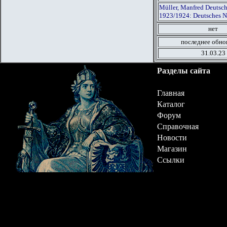
Müller, Manfred Deutsch
1923/1924: Deutsches N
нет
последнее обно
31.03.23
Разделы сайта
Главная
Каталог
Форум
Справочная
Новости
Магазин
Ссылки