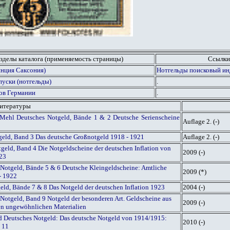
зделы каталога (применяемость страницы)
Ссылки
инция Саксония)
Нотгельды поисковый инд
пуски (нотгельды)
.
ов Германии
.
литературы
Mehl Deutsches Notgeld, Bände 1 & 2 Deutsche Serienscheine
Auflage 2. (-)
geld, Band 3 Das deutsche Großnotgeld 1918 - 1921
Auflage 2. (-)
geld, Band 4 Die Notgeldscheine der deutschen Inflation von
2009 (-)
923
Notgeld, Bände 5 & 6 Deutsche Kleingeldscheine: Amtliche
2009 (*)
- 1922
geld, Bände 7 & 8 Das Notgeld der deutschen Inflation 1923
2004 (-)
Notgeld, Band 9 Notgeld der besonderen Art. Geldscheine aus
2009 (-)
gen ungewöhnlichen Materialien
ed Deutsches Notgeld: Das deutsche Notgeld von 1914/1915:
2010 (-)
 11