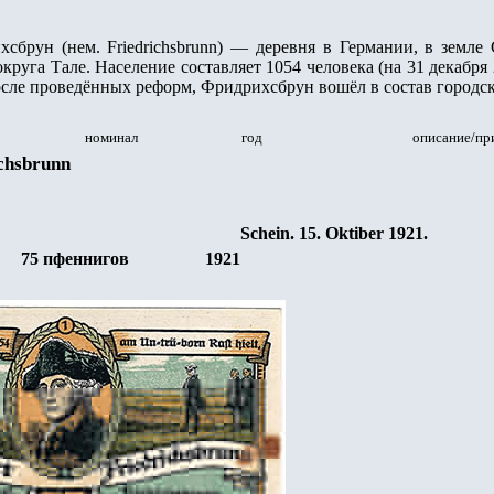
сбрун (нем. Friedrichsbrunn) — деревня в Германии, в земле 
округа Тале. Население составляет 1054 человека (на 31 декабря 
осле проведённых реформ, Фридрихсбрун вошёл в состав городск
номинал
год
описание/пр
ichsbrunn
Schein. 15. Oktiber 1921.
75
пфеннигов
19
21