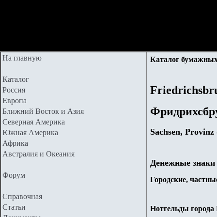
На главную
Каталог бумажных
Каталог
Friedrichsbr
Россия
Европа
Фридрихсбр
Ближний Восток и Азия
Северная Америка
Sachsen, Provinz
Южная Америка
Африка
Австралия и Океания
Денежные знаки
Форум
Городские, частные
Справочная
Статьи
Нотгельды города F