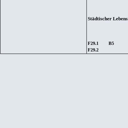
Städtischer Leben
F29.1
B5
F29.
2