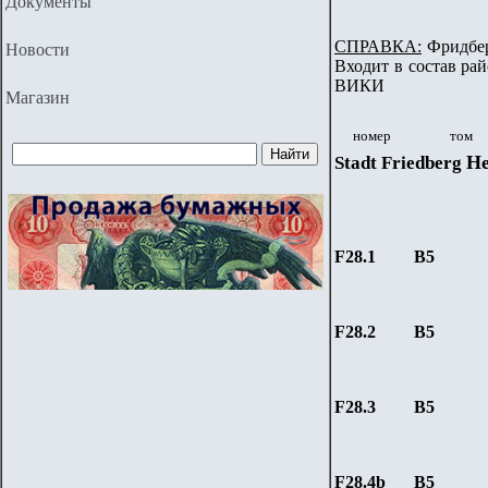
Документы
СПРАВКА:
Фридберг
Новости
Входит в состав рай
ВИКИ
Магазин
номер
том
He
Stadt Friedberg
F28.1
B5
F28.2
B5
F28.
3
B5
F28.4b
B5