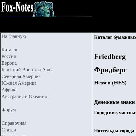
На главную
Каталог бумажных
Каталог
Friedberg
Россия
Европа
Фридберг
Ближний Восток и Азия
Северная Америка
Hessen (HES)
Южная Америка
Африка
Австралия и Океания
Денежные знаки
Форум
Городские, частные
Справочная
Статьи
Нотгельды города F