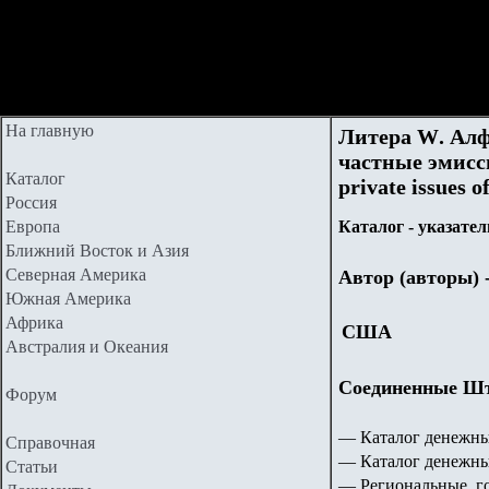
На главную
Литера
W
. Ал
частные эмисс
Каталог
private issues o
Россия
Европа
Каталог - указател
Ближний Восток и Азия
Северная Америка
Автор (автор
ы) 
Южная Америка
Африка
США
Австралия и Океания
Соединенные Шта
Форум
— Каталог денежны
Справочная
— Каталог денежн
Статьи
— Региональные, г