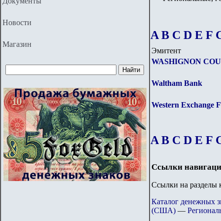
Документы
Новости
A
B
C
D
E
F
Магазин
Эмитент
WASHIGNON COUN
Waltham Bank
Western Exchange F
A
B
C
D
E
F
Ссылки навигаци
Ссылки на разделы к
Каталог денежных 
(США)
—
Регионал