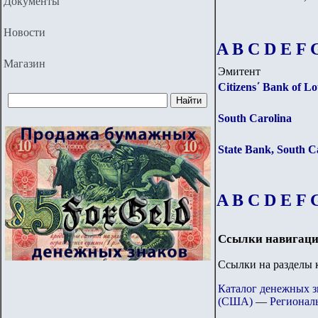
Документы
Новости
A
B
C
D
E
F
Магазин
Эмитент
Citizens΄ Bank of Lo
South Carolina
State Bank, South C
A
B
C
D
E
F
Ссылки навигаци
Ссылки на разделы к
Каталог денежных 
(США)
—
Регионал