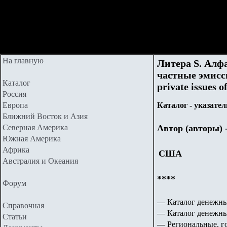
На главную
Литера
S
. Алф
частные эмисс
Каталог
private issues o
Россия
Европа
Каталог - указател
Ближний Восток и Азия
Северная Америка
Автор (авторы) 
Южная Америка
Африка
США
Австралия и Океания
****
Форум
— Каталог денежны
Справочная
— Каталог денежн
Статьи
— Региональные, г