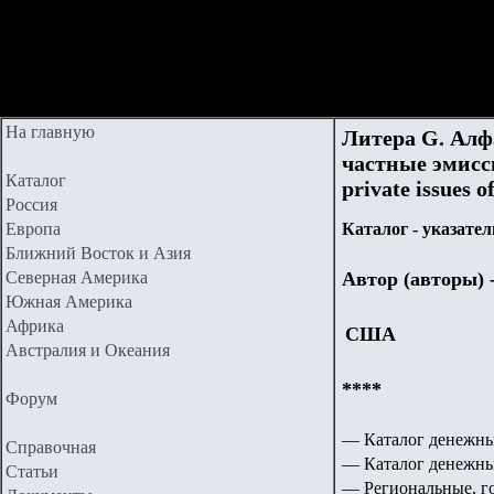
На главную
Литера
G
. Алф
частные эмисс
Каталог
private issues o
Россия
Европа
Каталог - указател
Ближний Восток и Азия
Северная Америка
Автор (авторы) 
Южная Америка
Африка
США
Австралия и Океания
****
Форум
— Каталог денежны
Справочная
— Каталог денежн
Статьи
— Региональные, г