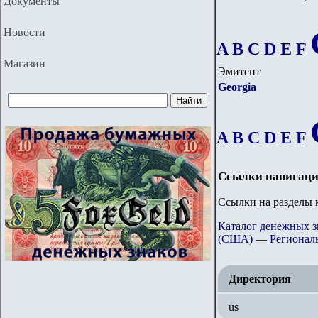
Документы
Новости
A
B
C
D
E
F
Магазин
Эмитент
Georgia
A
B
C
D
E
F
Ссылки навигаци
Ссылки на разделы к
Каталог денежных 
(США)
—
Регионал
Директория
us