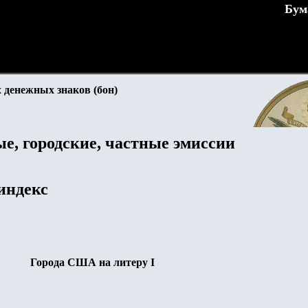
Бум
 денежных знаков (бон)
е, городские, частные эмиссии
индекс
Города США на литеру I