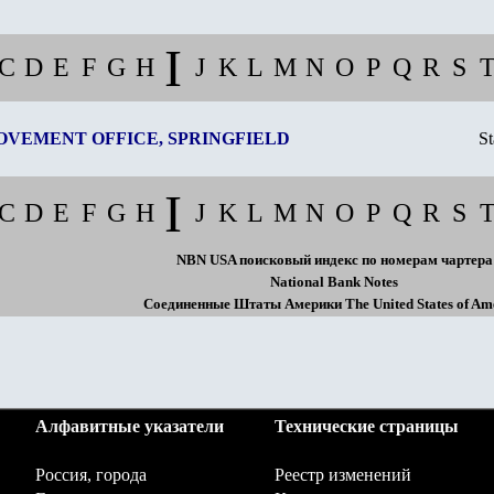
I
C
D
E
F
G
H
J
K
L
M
N
O
P
Q
R
S
OVEMENT OFFICE, SPRINGFIELD
St
I
C
D
E
F
G
H
J
K
L
M
N
O
P
Q
R
S
NBN USA
поисковый индекс по номерам чартера
National Bank Notes
Соединенные Штаты Америки The United States of Am
Алфавитные указатели
Технические страницы
Россия, города
Реестр изменений