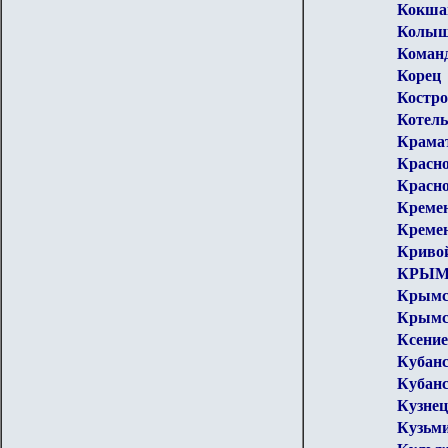
Кокшай
Колы
Команд
Корец
Костр
Котел
Крама
Красн
Красн
Креме
Креме
Кривой
КРЫМ
Крымс
Крымск
Ксени
Кубанс
Кубанс
Кузне
Кузьм