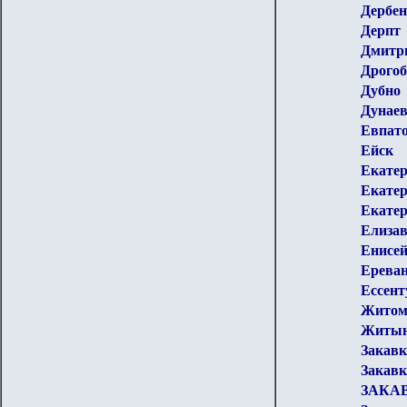
Дербен
Дерпт
Дмитри
Дрого
Дубно
Дунае
Евпат
Ейск
Екатер
Екате
Екате
Елизав
Енисей
Ерева
Ессент
Житом
Житы
Закав
Закавк
ЗАКА