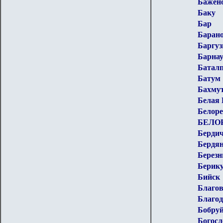
Бажен
Баку
Бар
Баран
Баргуз
Барна
Батал
Батум
Бахму
Белая 
Белоре
БЕЛО
Берди
Бердя
Березн
Берик
Бийск
Благо
Благод
Бобру
Богос