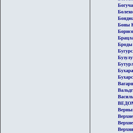
Богуч
Болехо
Бондю
Боны К
Борисо
Брацл
Броды
Бугурс
Бузулу
Бутур
Бухар
Бухарс
Вагар
Вальд
Васил
ВЕДО
Верны
Верхне
Верхне
Верхн