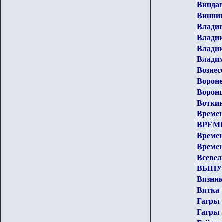
Винда
Винни
Влади
Влади
Владик
Влади
Вознес
Ворон
Воронц
Вотки
Времен
ВРЕМ
Времен
Времен
Всевел
ВЫПУ
Вязни
Вятка
Гагры
Гагры 