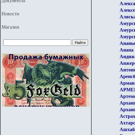
Документы
Алекс
Алексе
Новости
Аляска
Амурск
Магазин
Амурск
Амурск
Анань
Анапа
Андиж
Анжер
Антон
Аренсб
Армав
АРМЕ
Артемо
Арханг
Арханг
Астра
Ахтар
Ашхаб