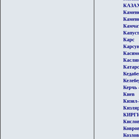
КАЗА
Камен
Камен
Камча
Капус
Карс
Карсу
Касим
Каслин
Катарс
Кедабе
Келебе
Керчь 
Киев
Кизил
Кизля
КИРГ
Кисло
Ковро
Козлов