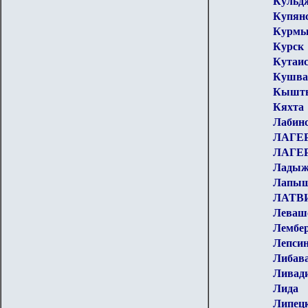
Кульдж
Купян
Курм
Курск
Кутаи
Кушва
Кышты
Кяхта
Лабин
ЛАГЕ
ЛАГЕ
Ладыж
Лапы
ЛАТВ
Леваш
Лембер
Лепси
Либав
Ливади
Лида
Липец