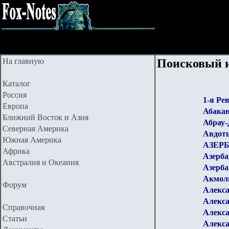
На главную
Поисковый и
Каталог
Россия
1-я Ре
Европа
Абакан
Ближний Восток и Азия
Абрау
Северная Америка
Авдот
Южная Америка
АЗЕР
Африка
Азерба
Австралия и Океания
Азерба
Акмоли
Форум
Алекс
Алекса
Справочная
Алекс
Статьи
Алекса