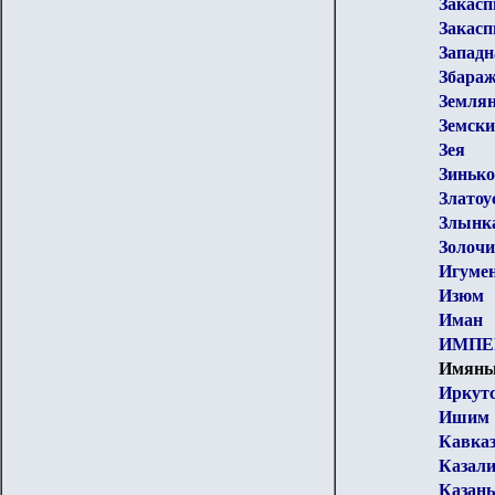
Закасп
Закасп
Западн
Збара
Земля
Земски
Зея
Зиньк
Златоу
Злынк
Золоч
Игуме
Изюм
Иман
ИМПЕ
Имянь
Иркут
Ишим
Кавказ
Казал
Казань