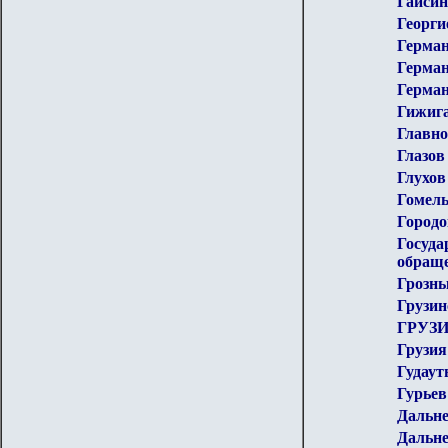
Гайсин
Георги
Герма
Герман
Герман
Гижиг
Главно
Глазов
Глухов
Гомел
Городо
Госуда
обращ
Грозн
Грузи
ГРУЗ
Грузия
Гудау
Гурьев
Дальне
Дальне