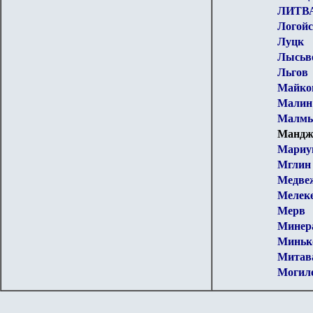
ЛИТВ
Логой
Луцк
Лысьве
Льгов
Майко
Малин
Малм
Мандж
Мариу
Мглин
Медве
Мелек
Мерв
Минер
Миньк
Митава
Могил