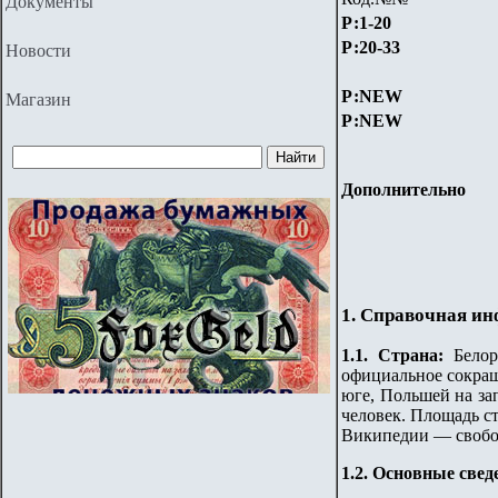
Документы
Р:1-
20
Р:20-33
Новости
Р:
NEW
Магазин
Р:
NEW
Дополнительно
1. Справочная и
1.
1
. Страна
:
Белор
официальное сокращ
юге, Польшей на за
человек. Площадь с
Википедии — свобо
1.2. Основные свед