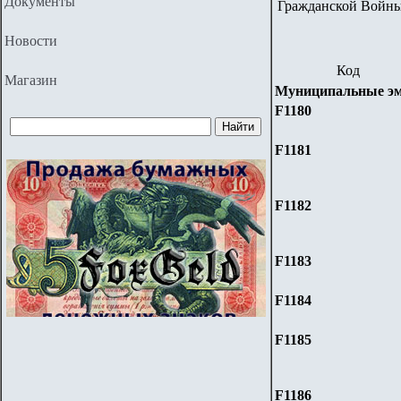
Документы
Гражданской Войны
Новости
Код
Магазин
Муниципальные эм
F1180
F1181
F1182
F1183
F1184
F1185
F1186