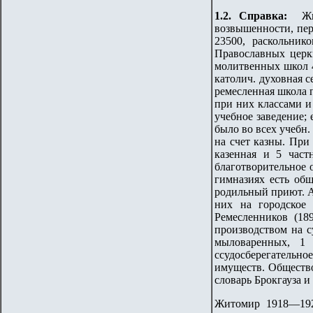
1.2.
Справка:
Жито
возвышенности, пер
23500, раскольни
Православных церкв
молитвенных школ 46
католич. духовная с
ремесленная школа 
при них классами и
учебное заведение; 
было во всех учебн.
на счет казны. При
казенная и 5 част
благотворительное 
гимназиях есть общ
родильный приют. Ап
них на городское 
Ремесленников (18
производством на с
мыловаренных, 1 
ссудосберегательн
имуществ. Общество
словарь Брокгауза и
Житомир 1918—192