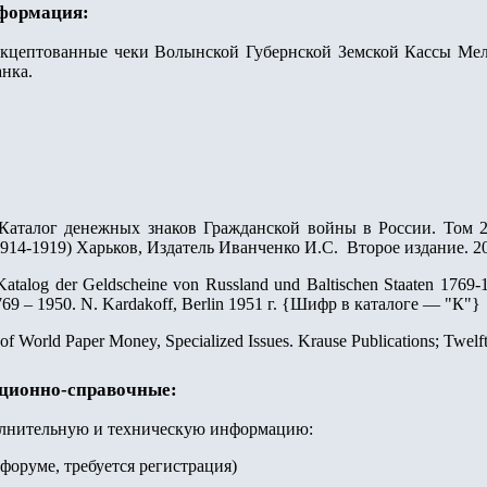
нформация:
цептованные чеки Волынской Губернской Земской Кассы Мел
анка.
Каталог денежных знаков Гражданской войны в России. Том 2. 
914-1919) Харьков, Издатель Иванченко И.С. Второе издание. 20
Katalog der Geldscheine von Russland und Baltischen Staaten 176
9 – 1950. N. Kardakoff, Berlin 1951 г.
{
Шифр в каталоге — "К"
}
 of World Paper Money, Specialized Issues. Krause Publications; Twelf
ационно-справочные:
олнительную и техническую информацию:
 форуме, требуется регистрация)