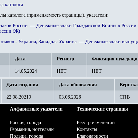
ца каталога
елы каталога (применяемость страницы), указатели:
наков России
—
Денежные знаки Гражданской Войны в России
ссии (Ж)
знаков - Украина, Западная Украина
—
Денежные знаки выпущ
Дата
Регистр
Фиксация нумераци
14.05.2024
НЕТ
НЕТ
Дата создания
Дата обновления
Верстка
22.08.20219
03.06.2026
СПВ
Алфавитные указатели
Технические страницы
Россия, города
Реестр изменений
Германия, нотгельды
Контакты
Польша, города
Благодарности