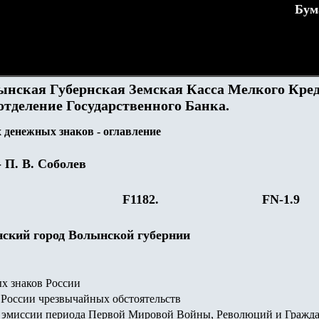
Бум
нская Губернская Земская Касса Мелкого Кред
тделение Государственного Банка.
денежных знаков - оглавление
- П. В. Соболев
F1182.
FN-1.
9
нский город Волынской губернии
х знаков России
России чрезвычайных обстоятельств
эмиссии периода Первой Мировой Войны, Революций и Гражд