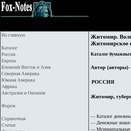
На главную
Житомир. Волы
Житомирское о
Каталог
Каталог бумажных 
Россия
Европа
Автор (авторы) 
Ближний Восток и Азия
Северная Америка
Южная Америка
РОССИЯ
Африка
Австралия и Океания
Житомир, губер
Форум
— Каталог денежны
Справочная
— Денежные знаки 
Статьи
— Муниципальные 