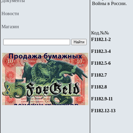
Документы
Войны в России.
Новости
Магазин
Код.№№
F1182.
1-
2
F1182.3
-
4
F1182.
5-6
F1182.7
F1182.8
F1182.
9-
11
F1182.
12-
13