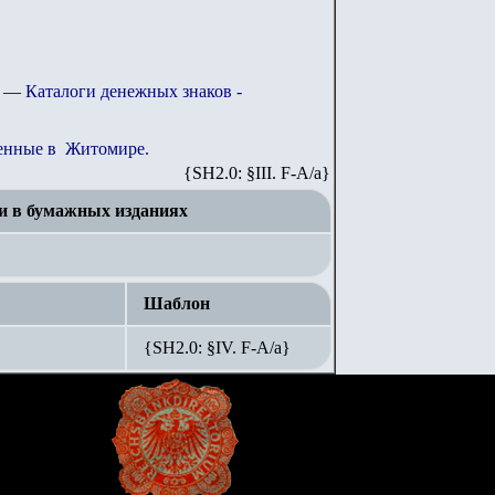
—
Каталоги денежных знаков -
енные в Житомире.
{SH2.0: §III. F-A/а}
и в бумажных изданиях
Шаблон
{SH2.0: §IV. F-А/а}