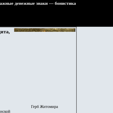
ажные денежные знаки — бонистика
ита,
Герб Житомира
анской