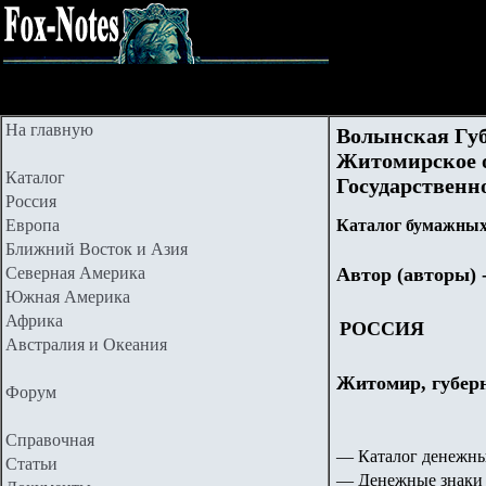
На главную
Волынская Губ
Житомирское о
Каталог
Государственно
Россия
Европа
Каталог бумажных
Ближний Восток и Азия
Северная Америка
Автор (авторы) 
Южная Америка
Африка
РОССИЯ
Австралия и Океания
Житомир, губер
Форум
Справочная
— Каталог денежны
Статьи
— Денежные знаки 