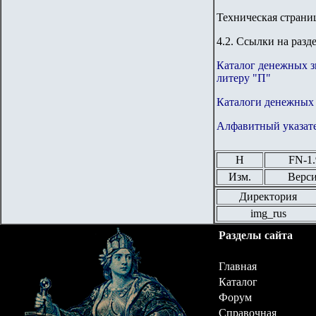
Техническая страни
4.2. Ссылки на разд
Каталог денежных з
литеру "П"
Каталоги денежных 
Алфавитный указате
Н
FN
-1
Изм.
Верс
Директория
img_rus
Разделы сайта
Главная
Каталог
Форум
Справочная