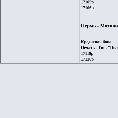
17
105
р
17
106
р
Пермь - Мотов
Кредитная бона
Печать - Тип. "Пол
17
119
р
17
120
р