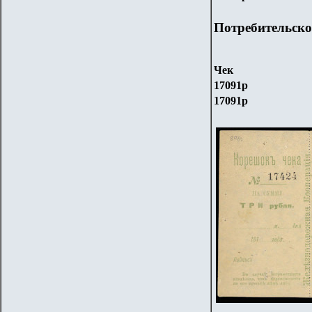
Потребительско
Чек
170
91
р
170
91
р