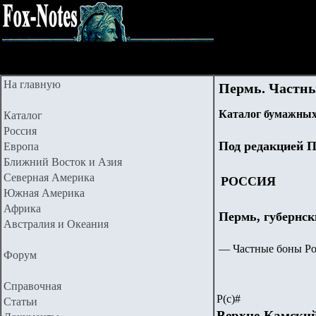
На главную
Пермь. Частные
Каталог бумажных
Каталог
Россия
Под редакцией П
Европа
Ближний Восток и Азия
Северная Америка
РОССИЯ
Южная Америка
Африка
Пермь, губернск
Австралия и Океания
—
Частные боны Рос
Форум
Справочная
Р(с)#
Статьи
Верхне-Камски