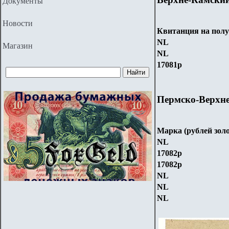
Документы
Новости
Квитанция на полу
NL
Магазин
NL
17081р
Пермско-Верхн
Марка
(рублей зол
NL
17082р
17082р
NL
NL
NL