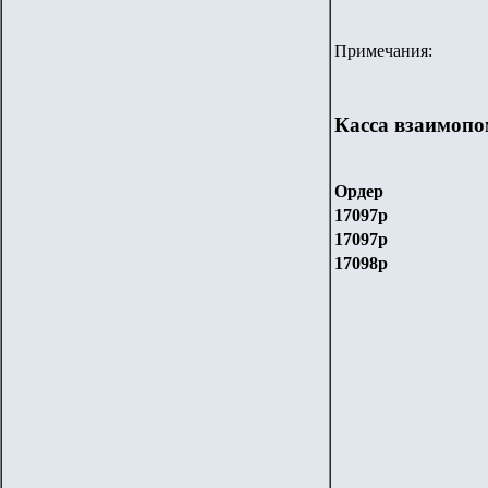
Примечания:
Касса взаимопо
Ордер
170
97
р
170
97
р
170
98
р