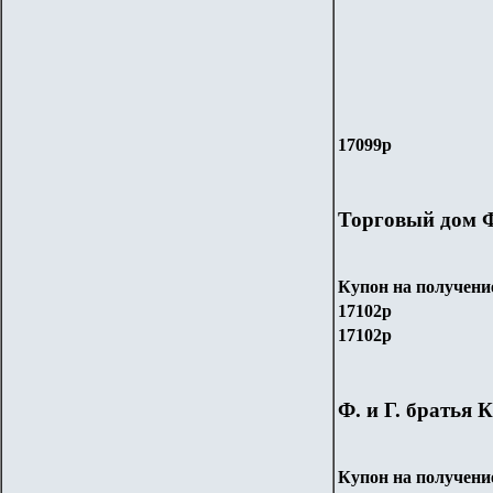
170
99
р
Торговый дом Ф
Купон на получени
17
102
р
17
102
р
Ф. и Г. братья
Купон на получени