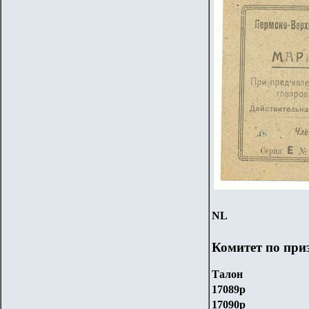
NL
Комитет по при
Талон
1708
9
р
170
90
р