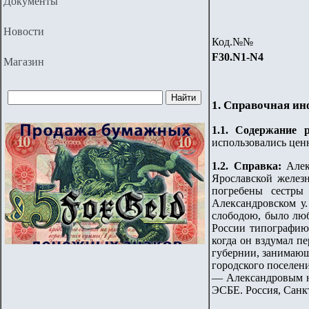
Документы
Новости
Код.№№
F
3
0.
N1-N4
Магазин
1. Справочная и
1.
1
. Содержание 
использовались цен
1.2. Справка:
Алек
Ярославской железн
погребены сестры
Александровском у.
слободою, было лю
России типографию.
когда он вздумал п
губернии, занимающи
городского поселени
— Александровым на
ЭСБЕ. Россия, Санк