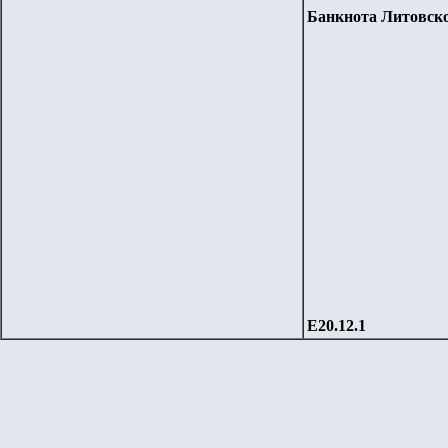
Банкнота Литовског
Е20.
1
2.1