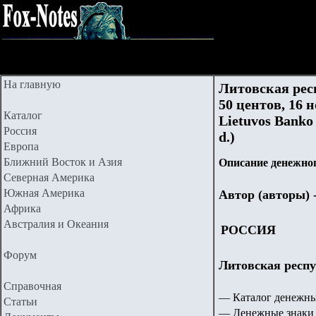
На главную
Литовская рес
50 центов, 16 н
Каталог
Lietuvos Banko 
Россия
d.)
Европа
Ближний Восток и Азия
Описание денежног
Северная Америка
Южная Америка
Автор (авторы) 
Африка
Австралия и Океания
РОССИЯ
Форум
Литовская респу
Справочная
— Каталог денежны
Статьи
— Денежные знаки 