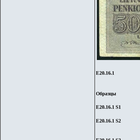
Е20.
1
6.1
Образцы
Е20.
1
6.1
S1
Е20.
1
6.1
S2