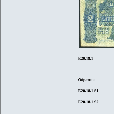
Е20.
1
8.1
Образцы
Е20.
1
8.1
S1
Е20.
1
8.1
S2