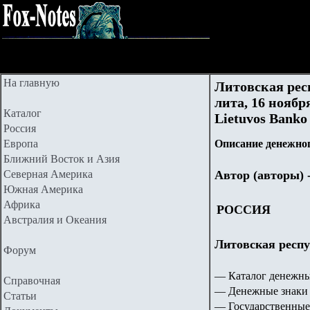
На главную
Литовская рес
лита, 16 ноября
Каталог
Lietuvos Banko 
Россия
Европа
Описание денежног
Ближний Восток и Азия
Северная Америка
Автор (авторы) 
Южная Америка
Африка
РОССИЯ
Австралия и Океания
Литовская респу
Форум
— Каталог денежны
Справочная
— Денежные знаки 
Статьи
— Государственные