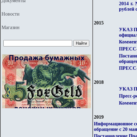
Документы
2014 г.
рублей 
Новости
2015
Магазин
УКАЗ П
официал
Коммент
ПРЕСС-Р
Постан
обращен
ПРЕСС-Р
2018
УКАЗ П
Пресс-р
Коммент
2019
Информационное со
обращение с 20 мая
Постановление Пра