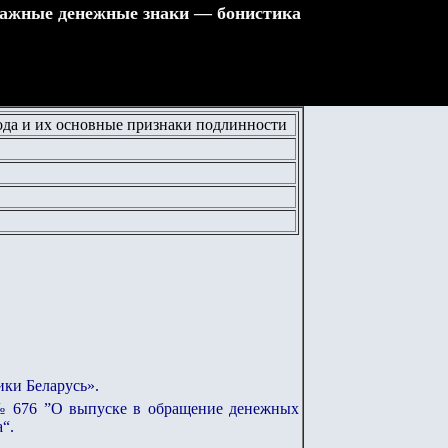
ажные денежные знаки — бонистика
да и их основные признаки подлинности
ки Беларусь».
 № 676 ”О выпуске в обращение денежных
“.