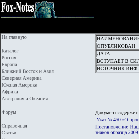
На главную
НАИМЕНОВАНИ
ОПУБЛИКОВАН
Каталог
ДАТА
Россия
ВСТУПАЕТ В СИ
Европа
ИСТОЧНИК ИНФ.
Ближний Восток и Азия
Северная Америка
Южная Америка
Африка
Австралия и Океания
Форум
Документ содержит 
Указ № 450 «О про
Справочная
Постановление
Наци
знаков образца 2009
Статьи