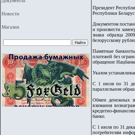
Документы
Президент Республ
Республики Беларус
Новости
Документом постано
Магазин
и произвести замен
знаки образца 200
белорусскому рублю 
Памятные банкноты
платежей без огран
обращение Нацбанко
Указом устанавливае
С 1 июля по 31 де
параллельном обращ
Обмен денежных зн
взимания вознаграж
кредитно-финансовы
банке.
С 1 июля по 31 дек
потребителям инфор