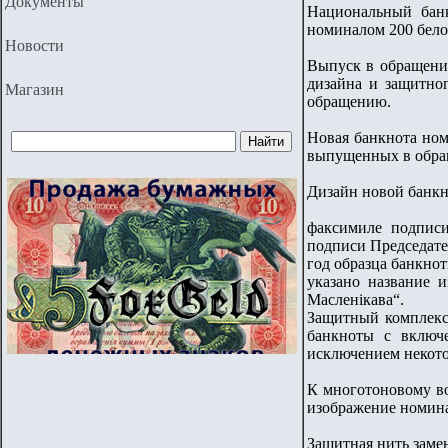
Документы
Национальный банк
номиналом 200 бело
Новости
Выпуск в обращени
дизайна и защитно
Магазин
обращению.
Новая банкнота ном
выпущенных в обращ
Дизайн новой банкн
факсимиле подпис
подписи Председате
год образца банкнот
указано название и
Масленікава“.
Защитный комплекс
банкноты с включ
исключением некото
К многотоновому во
изображение номина
Защитная нить заме